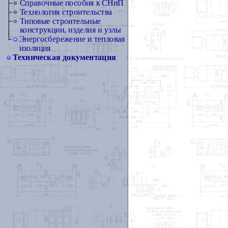
Справочные пособия к СНиП
Технология строительства
Типовые строительные
конструкции, изделия и узлы
Энергосбережение и тепловая
изоляция
Техническая документация