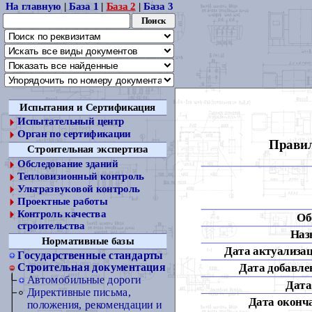
На главную
|
База 1
|
База 2
|
База 3
Испытания и Сертификация
Испытательный центр
Орган по сертификации
Правил
Строительная экспертиза
Обследование зданий
Тепловизионный контроль
Ультразвуковой контроль
Проектные работы
Контроль качества
Об
строительства
Наз
Нормативные базы
Дата актуализац
Государственные стандарты
Дата добавлен
Строительная документация
Автомобильные дороги
Дата
Директивные письма,
Дата оконч
положения, рекомендации и