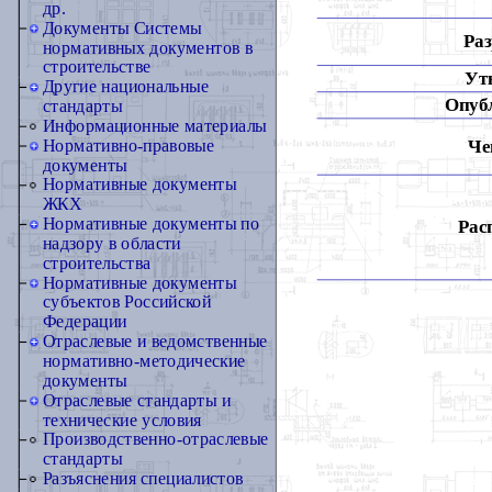
др.
Документы Системы
Раз
нормативных документов в
строительстве
Ут
Другие национальные
Опуб
стандарты
Информационные материалы
Че
Нормативно-правовые
документы
Нормативные документы
ЖКХ
Нормативные документы по
Рас
надзору в области
строительства
Нормативные документы
субъектов Российской
Федерации
Отраслевые и ведомственные
нормативно-методические
документы
Отраслевые стандарты и
технические условия
Производственно-отраслевые
стандарты
Разъяснения специалистов