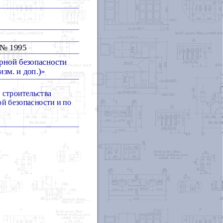
 № 1995
арной безопасности
изм. и доп.)»
 строительства
й безопасности и по