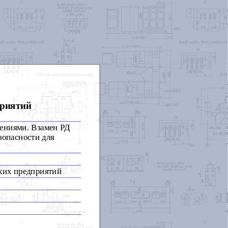
приятий
ениями. Взамен РД
зопасности для
ских предприятий