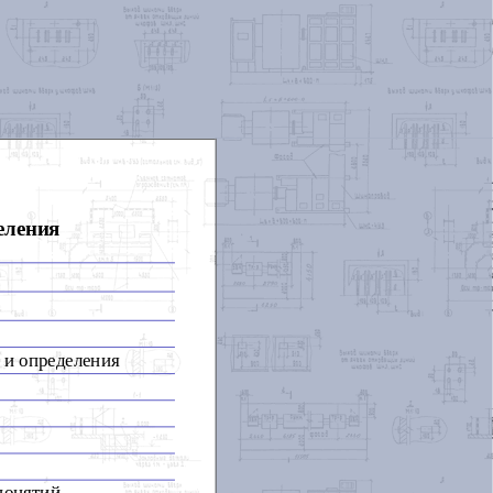
еления
 и определения
понятий,