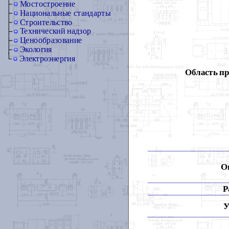
Мостостроение
Национальные стандарты
Строительство
Технический надзор
Ценообразование
Экология
Электроэнергия
Область п
О
Р
У