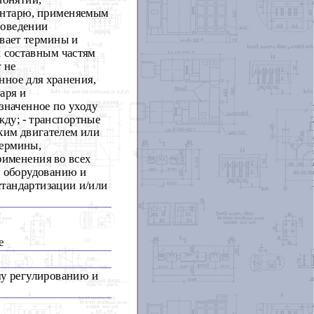
ентарю, применяемым
роведении
вает термины и
и составным частям
 не
енное для хранения,
аря и
азначенное по уходу
жду; - транспортные
ским двигателем или
Термины,
рименения во всех
у оборудованию и
стандартизации и/или
е
му регулированию и