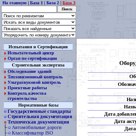
На главную
|
База 1
|
База 2
|
База 3
Испытания и Сертификация
Испытательный центр
Орган по сертификации
Обору
Строительная экспертиза
Обследование зданий
Об
Тепловизионный контроль
Ультразвуковой контроль
Обознач
Проектные работы
Контроль качества
строительства
Наз
Нормативные базы
Назва
Государственные стандарты
Дата добавлен
Строительная документация
Дата акт
Техническая документация
Автомобильные дороги
Дата
Классификатор ISO