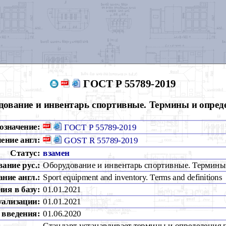
ГОСТ Р 55789-2019
дование и инвентарь спортивные. Термины и опред
означение:
ГОСТ Р 55789-2019
ение англ:
GOST R 55789-2019
Статус:
взамен
вание рус.:
Оборудование и инвентарь спортивные. Термины
ние англ.:
Sport equipment and inventory. Terms and definitions
ия в базу:
01.01.2021
уализации:
01.01.2021
 введения:
01.06.2020
Стандарт устанавливает термины и определения 