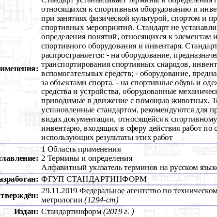
относящихся к спортивным оборудованию и инв
при занятиях физической культурой, спортом и п
спортивных мероприятий. Стандарт не устанавли
определения понятий, относящихся к элементам 
спортивного оборудования и инвентаря. Стандарт
распространяется: - на оборудование, предназнач
транспортирования спортивных снарядов, инвент
рименения:
вспомогательных средств; - оборудование, предн
за объектами спорта. - на спортивные обувь и оде
средства и устройства, оборудованные механиче
приводимые в движение с помощью животных. 
установленные стандартом, рекомендуются для п
видах документации, относящейся к спортивном
инвентарю, входящих в сферу действия работ по 
использующих результаты этих работ
1 Область применения
главление:
2 Термины и определения
Алфавитный указатель терминов на русском язык
азработан:
ФГУП СТАНДАРТИНФОРМ
29.11.2019 Федеральное агентство по техническо
тверждён:
метрологии
(1294-ст)
Издан:
Стандартинформ
(2019 г. )