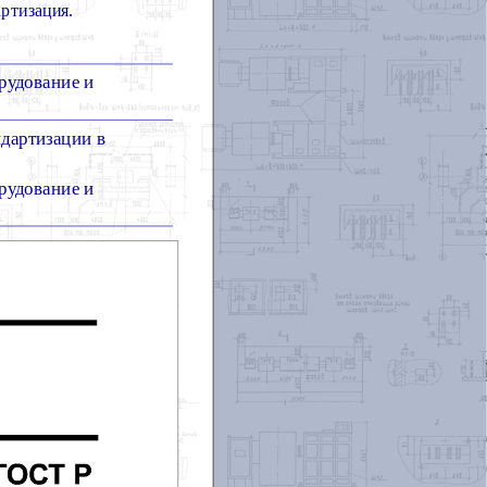
ртизация.
рудование и
ндартизации в
рудование и