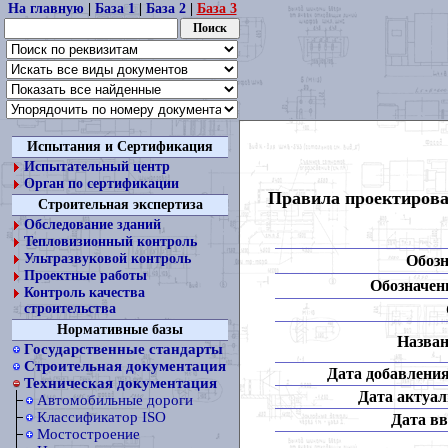
На главную
|
База 1
|
База 2
|
База 3
Испытания и Сертификация
Испытательный центр
Орган по сертификации
Правила проектирова
Строительная экспертиза
Обследование зданий
Тепловизионный контроль
Ультразвуковой контроль
Обозн
Проектные работы
Обозначени
Контроль качества
строительства
Нормативные базы
Назван
Государственные стандарты
Строительная документация
Дата добавления
Техническая документация
Дата актуал
Автомобильные дороги
Классификатор ISO
Дата вв
Мостостроение