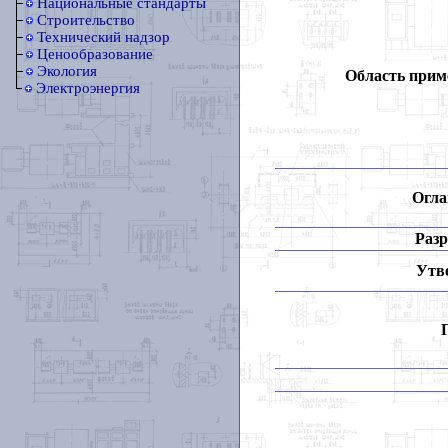
Национальные стандарты
Строительство
Технический надзор
Ценообразование
Экология
Область прим
Электроэнергия
Огла
Разр
Утв