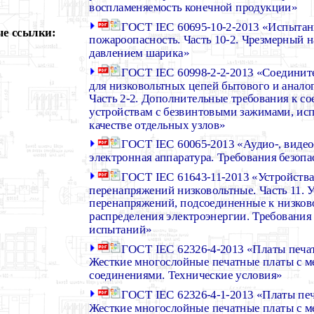
воспламеняемость конечной продукции»
ГОСТ IEC 60695-10-2-2013 «Испытан
е ссылки:
пожароопасность. Часть 10-2. Чрезмерный 
давлением шарика»
ГОСТ IEC 60998-2-2-2013 «Соединит
для низковольтных цепей бытового и анало
Часть 2-2. Дополнительные требования к с
устройствам с безвинтовыми зажимами, ис
качестве отдельных узлов»
ГОСТ IEC 60065-2013 «Аудио-, видео
электронная аппаратура. Требования безоп
ГОСТ IEC 61643-11-2013 «Устройства
перенапряжений низковольтные. Часть 11. 
перенапряжений, подсоединенные к низков
распределения электроэнергии. Требования
испытаний»
ГОСТ IEC 62326-4-2013 «Платы печат
Жесткие многослойные печатные платы с 
соединениями. Технические условия»
ГОСТ IEC 62326-4-1-2013 «Платы печа
Жесткие многослойные печатные платы с 