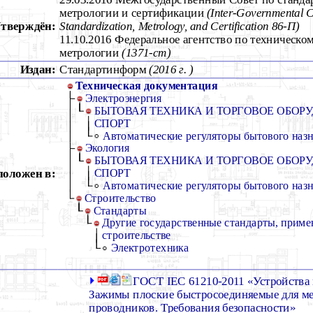
метрологии и сертификации
(Inter-Governmental C
тверждён:
Standardization, Metrology, and Certification 86-П)
11.10.2016 Федеральное агентство по техническо
метрологии
(1371-ст)
Издан:
Стандартинформ
(2016 г. )
Техническая документация
Электроэнергия
БЫТОВАЯ ТЕХНИКА И ТОРГОВОЕ ОБОРУ
СПОРТ
Автоматические регуляторы бытового наз
Экология
БЫТОВАЯ ТЕХНИКА И ТОРГОВОЕ ОБОРУ
положен в:
СПОРТ
Автоматические регуляторы бытового наз
Строительство
Стандарты
Другие государственные стандарты, приме
строительстве
Электротехника
ГОСТ IEC 61210-2011 «Устройства
Зажимы плоские быстросоединяемые для м
проводников. Требования безопасности»