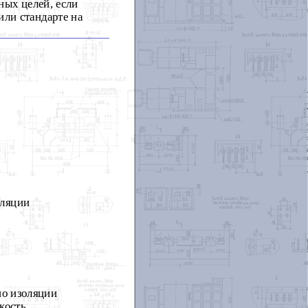
ых целей, если
или стандарте на
оляции
по изоляции
кость