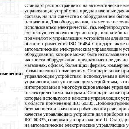
Стандарт распространяется на автоматические эл
управляющие устройства, предназначенные для и
составе, на или совместно с оборудованием быто
назначения. Для оборудования, в качестве источн
использоваться электричество, газ, нефтепродукт
солнечную тепловую энергии и пр., или комбина
применяют к управляющим устройствам для авто
области применения ISO 16484. Стандарт также 
автоматическим электрическим управляющим уст
оборудования, которое может быть использовано 
частности оборудование, предназначенное для ис
магазинах, офисах, больницах, фермах, коммерче
промышленных помещениях. Стандарт также при
рименения:
управляющим устройствам, используемым в качес
управления, или управляющим устройствам, кот
интегрированы в многофункциональные управля
неэлектрическими выходами. Стандарт также при
которые используют в качестве управляющих уст
в области применения IEC 60335. Дополнительны
безопасности и значения срабатывания реле, при
качестве управляющих устройств для приборов и
IEC 60335, содержатся в приложении U. Стандарт
на автоматические электрические управляющие у