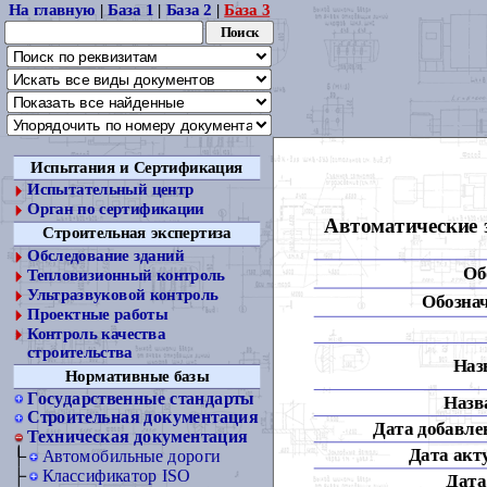
На главную
|
База 1
|
База 2
|
База 3
Испытания и Сертификация
Испытательный центр
Орган по сертификации
Автоматические 
Строительная экспертиза
Обследование зданий
Об
Тепловизионный контроль
Ультразвуковой контроль
Обознач
Проектные работы
Контроль качества
строительства
Наз
Нормативные базы
Государственные стандарты
Назва
Строительная документация
Дата добавлен
Техническая документация
Дата акт
Автомобильные дороги
Классификатор ISO
Дата