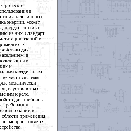
ектрические
спользования в
вого и аналогичного
ика энергии, может
ы, твердое топливо,
цию из них. Стандарт
матизации зданий в
применяют к
ройствам для
населением, в
пользования в
ских и
меним к отдельным
тве части системы
орые механически
ющие устройства с
меним к реле,
ройств для приборов
е требования
 использовании в
з области применения
 не распространяется
стройства,