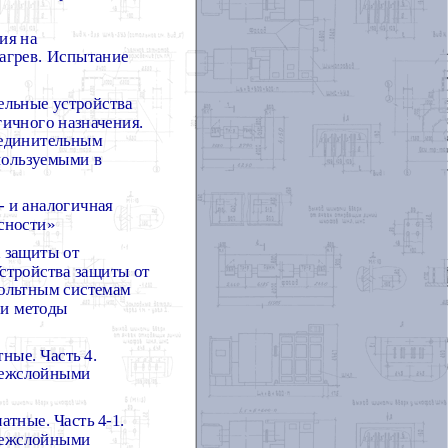
ия на
нагрев. Испытание
ельные устройства
гичного назначения.
оединительным
пользуемыми в
- и аналогичная
асности»
 защиты от
Устройства защиты от
ольтным системам
 и методы
ные. Часть 4.
межслойными
тные. Часть 4-1.
межслойными