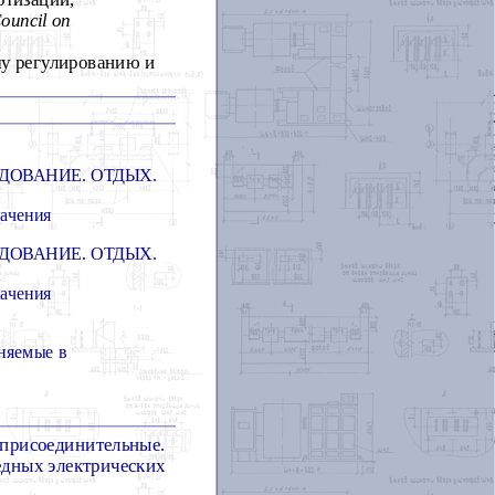
ouncil on
му регулированию и
ДОВАНИЕ. ОТДЫХ.
начения
ДОВАНИЕ. ОТДЫХ.
начения
няемые в
 присоединительные.
едных электрических