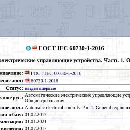
ГОСТ IEC 60730-1-2016
электрические управляющие устройства. Часть 1. 
означение:
ГОСТ IEC 60730-1-2016
ение англ:
60730-1-2016
Статус:
введен впервые
Автоматические электрические управляющие устр
вание рус.:
Общие требования
ние англ.:
Automatic electrical controls. Part 1. General requirem
ия в базу:
01.02.2017
уализации:
01.01.2021
 введения:
01.07.2017