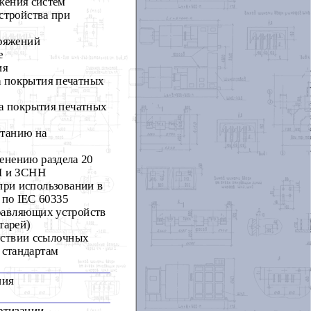
жения систем
стройства при
пряжений
е
ия
а покрытия печатных
ва покрытия печатных
ытанию на
енению раздела 20
НН и ЗСНН
при использовании в
 по IЕС 60335
равляющих устройств
тарей)
тствии ссылочных
 стандартам
ния
ртизации,