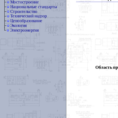
Мостостроение
Национальные стандарты
Строительство
Технический надзор
Ценообразование
Экология
Электроэнергия
Область п