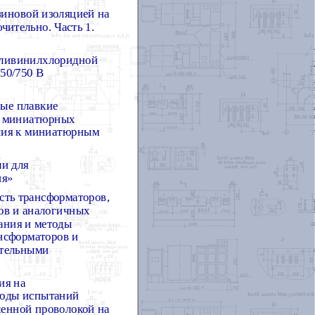
зиновой изоляцией на
чительно. Часть 1.
оливинилхлоридной
50/750 В
ые плавкие
ля миниатюрных
ания к миниатюрным
и для
ия»
сть трансформаторов,
ов и аналогичных
вания и методы
нсформаторов и
ительными
ия на
етоды испытаний
ленной проволокой на