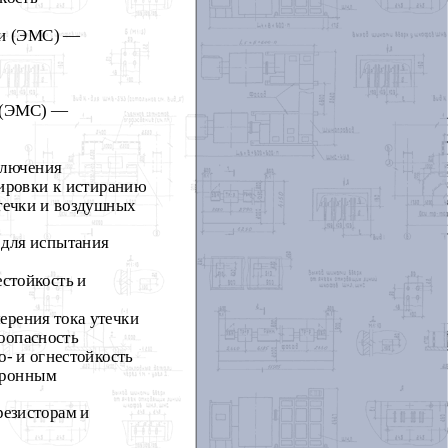
ти (ЭМС) —
и (ЭМС) —
ключения
кировки к истиранию
течки и воздушных
 для испытания
стойкость и
ерения тока утечки
оопасность
- и огнестойкость
тронным
резисторам и