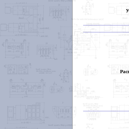
У
Рас