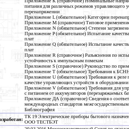
Приложение К (справочное) Номинальные напря
питания для различных режимов управляющего у
перенапряжении
Приложение L (обязательное) Категории перена
Приложение М (справочное) Типовое применени
Приложение N (обязательное) Степени загрязнен
Приложение P (обязательное) Испытание качеств
плат
Приложение Q (обязательное) Испытание качест
плат
Приложение R (справочное) Разъяснения по исп
устойчивость к импульсным помехам
Приложение S (справочное) Руководство по прим
Приложение Т (обязательное) Требования к БС
Приложение U (обязательное) Требования к реле 
качестве управляющих устройств в оборудовании
Приложение V (обязательное) Требования для уп
с питанием от аккумуляторов (перезаряжаемых ба
Приложение ДА (справочное) Сведения о соотве
международных стандартов межгосударственным
Библиография
ТК 19 Электрические приборы бытового назначе
азработан:
ООО ТЕСТБЭТ
29.03.2016 Межгосударственный Совет по станда