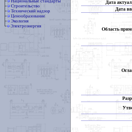
Национальные стандарты
Дата актуал
Строительство
Дата вв
Технический надзор
Ценообразование
Экология
Электроэнергия
Область прим
Огла
Разр
Утв