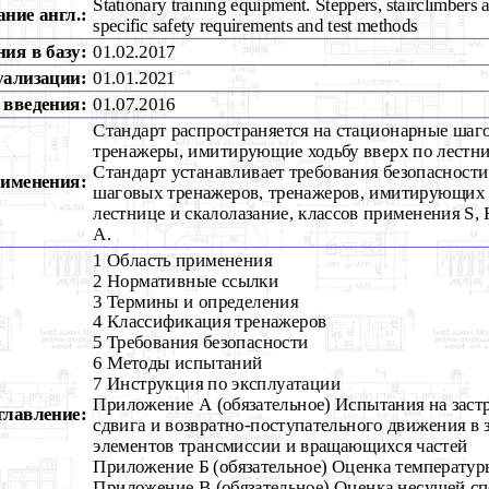
Stationary training equipment. Steppers, stairclimbers 
ние англ.:
specific safety requirements and test methods
ия в базу:
01.02.2017
уализации:
01.01.2021
 введения:
01.07.2016
Стандарт распространяется на стационарные шаг
тренажеры, имитирующие ходьбу вверх по лестни
Стандарт устанавливает требования безопасност
рименения:
шаговых тренажеров, тренажеров, имитирующих 
лестнице и скалолазание, классов применения S, 
А.
1 Область применения
2 Нормативные ссылки
3 Термины и определения
4 Классификация тренажеров
5 Требования безопасности
6 Методы испытаний
7 Инструкция по эксплуатации
Приложение А (обязательное) Испытания на заст
главление:
сдвига и возвратно-поступательного движения в з
элементов трансмиссии и вращающихся частей
Приложение Б (обязательное) Оценка температур
Приложение В (обязательное) Оценка несущей с