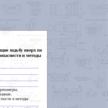
ие ходьбу вверх по
зопасности и методы
тренажеры,
азание.
сности и методы