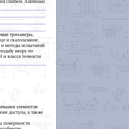
and climbers. Additional
овые тренажеры,
це и скалолазание.
и и методы испытаний
ходьбу вверх по
H и класса точности
ревания элементов
оне доступа, а также
ы поверхности
пособности