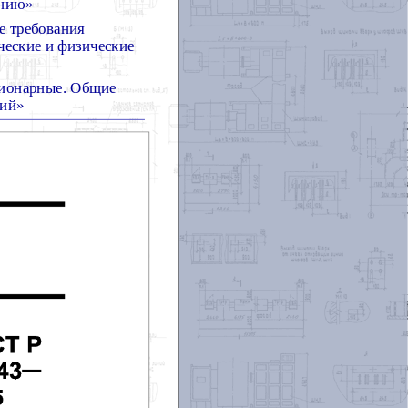
ению»
е требования
ческие и физические
ционарные. Общие
ний»