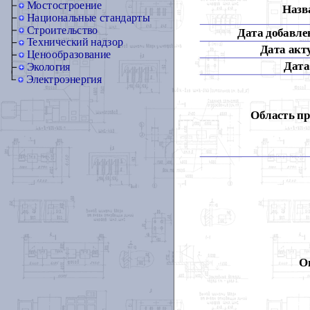
Мостостроение
Назва
Национальные стандарты
Строительство
Дата добавлен
Технический надзор
Дата акт
Ценообразование
Дата
Экология
Электроэнергия
Область п
О