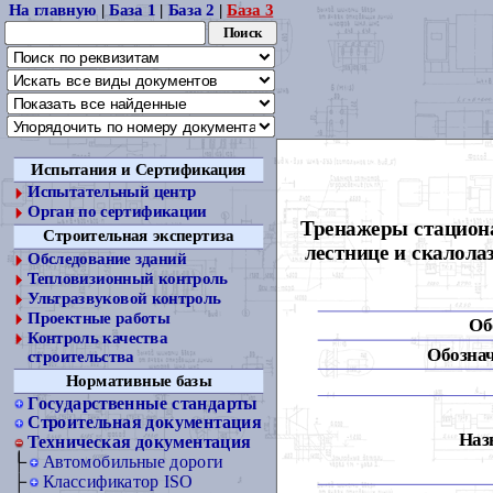
На главную
|
База 1
|
База 2
|
База 3
Испытания и Сертификация
Испытательный центр
Орган по сертификации
Тренажеры стацион
Строительная экспертиза
лестнице и скалола
Обследование зданий
Тепловизионный контроль
Ультразвуковой контроль
Проектные работы
Об
Контроль качества
Обознач
строительства
Нормативные базы
Государственные стандарты
Строительная документация
Наз
Техническая документация
Автомобильные дороги
Классификатор ISO