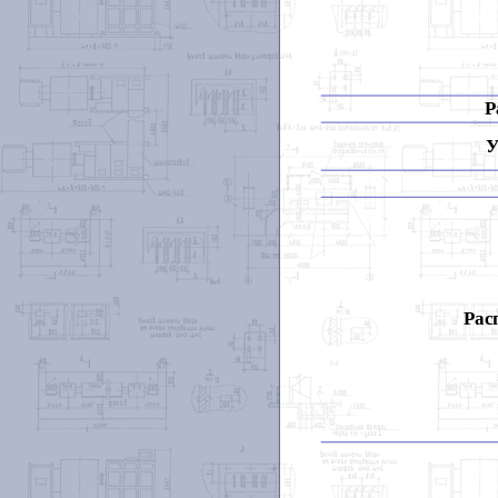
Р
У
Рас