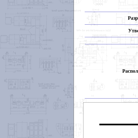
Разр
Утв
Распол