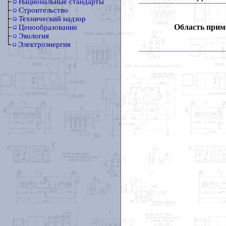
Национальные стандарты
Строительство
Технический надзор
Область прим
Ценообразование
Экология
Электроэнергия