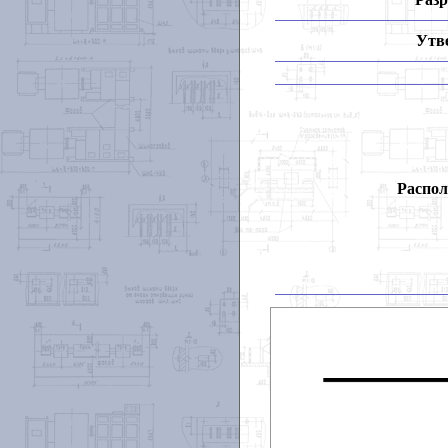
Утв
Распол