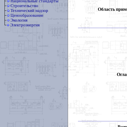
Национальные стандарты
Строительство
Область прим
Технический надзор
Ценообразование
Экология
Электроэнергия
Огла
Разр