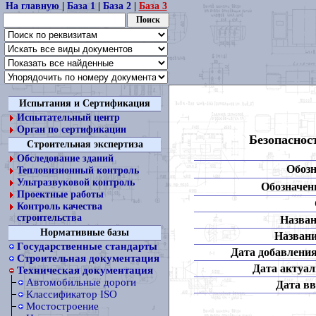
На главную
|
База 1
|
База 2
|
База 3
Испытания и Сертификация
Испытательный центр
Орган по сертификации
Безопаснос
Строительная экспертиза
Обследование зданий
Обозн
Тепловизионный контроль
Ультразвуковой контроль
Обозначени
Проектные работы
Контроль качества
строительства
Назван
Нормативные базы
Названи
Государственные стандарты
Дата добавления
Строительная документация
Дата актуал
Техническая документация
Автомобильные дороги
Дата вв
Классификатор ISO
Мостостроение