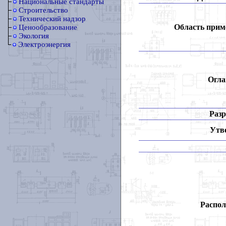
Национальные стандарты
Строительство
Технический надзор
Область прим
Ценообразование
Экология
Электроэнергия
Огла
Разр
Утв
Распол