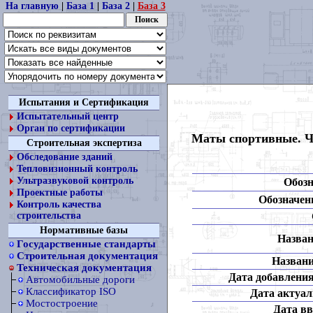
На главную
|
База 1
|
База 2
|
База 3
Испытания и Сертификация
Испытательный центр
Орган по сертификации
Маты спортивные. Ч
Строительная экспертиза
Обследование зданий
Тепловизионный контроль
Ультразвуковой контроль
Обозн
Проектные работы
Обозначени
Контроль качества
строительства
Нормативные базы
Назван
Государственные стандарты
Строительная документация
Названи
Техническая документация
Дата добавления
Автомобильные дороги
Классификатор ISO
Дата актуал
Мостостроение
Дата вв