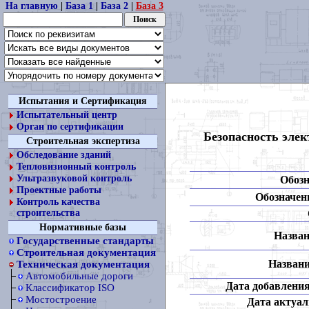
На главную
|
База 1
|
База 2
|
База 3
Испытания и Сертификация
Испытательный центр
Орган по сертификации
Безопасность эле
Строительная экспертиза
Обследование зданий
Тепловизионный контроль
Ультразвуковой контроль
Обозн
Проектные работы
Обозначени
Контроль качества
строительства
Нормативные базы
Назван
Государственные стандарты
Строительная документация
Названи
Техническая документация
Автомобильные дороги
Дата добавления
Классификатор ISO
Мостостроение
Дата актуал