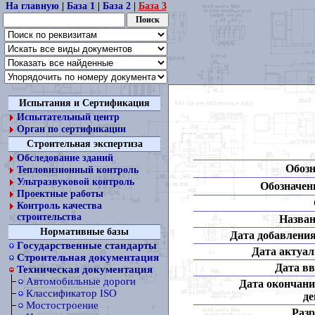
На главную
|
База 1
|
База 2
|
База 3
Испытания и Сертификация
Испытательный центр
Орган по сертификации
Строительная экспертиза
Обследование зданий
Обозн
Тепловизионный контроль
Ультразвуковой контроль
Обозначени
Проектные работы
Контроль качества
строительства
Назван
Нормативные базы
Дата добавления
Государственные стандарты
Дата актуал
Строительная документация
Дата вв
Техническая документация
Автомобильные дороги
Дата окончани
Классификатор ISO
де
Мостостроение
Разр