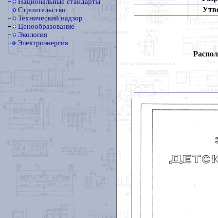
Национальные стандарты
Утв
Строительство
Технический надзор
Ценообразование
Экология
Электроэнергия
Распол