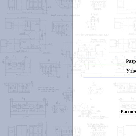
Разр
Утв
Распол