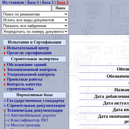
На главную
|
База 1
|
База 2
|
База 3
Испытания и Сертификация
Испытательный центр
Орган по сертификации
Строительная экспертиза
Обследование зданий
Обозн
Тепловизионный контроль
Ультразвуковой контроль
Обозначени
Проектные работы
Контроль качества
строительства
Назван
Нормативные базы
Дата добавления
Государственные стандарты
Дата актуал
Строительная документация
Дата вв
Техническая документация
Автомобильные дороги
Дата окончани
Классификатор ISO
де
Мостостроение