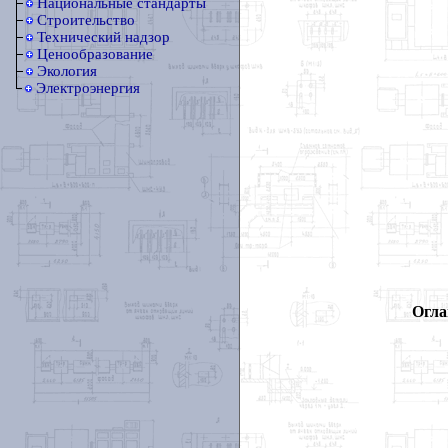
Национальные стандарты
Строительство
Технический надзор
Ценообразование
Экология
Электроэнергия
Огла