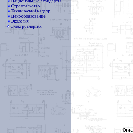
Национальные стандарты
Строительство
Технический надзор
Ценообразование
Экология
Электроэнергия
Огла