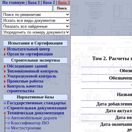
На главную
|
База 1
|
База 2
|
База 3
Испытания и Сертификация
Испытательный центр
Орган по сертификации
Том 2. Расчеты 
Строительная экспертиза
Обследование зданий
Обозн
Тепловизионный контроль
Ультразвуковой контроль
Обозначени
Проектные работы
Контроль качества
строительства
Назван
Нормативные базы
Государственные стандарты
Дата добавления
Строительная документация
Дата актуал
Техническая документация
Дата вв
Автомобильные дороги
Классификатор ISO
Дата окончани
Мостостроение
де