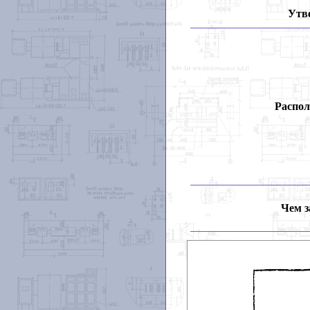
Утв
Распол
Чем з