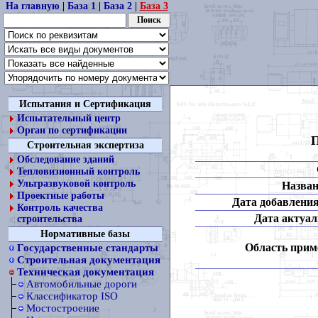
На главную
|
База 1
|
База 2
|
База 3
Испытания и Сертификация
Испытательный центр
Орган по сертификации
П
Строительная экспертиза
Обследование зданий
Тепловизионный контроль
Ультразвуковой контроль
Назван
Проектные работы
Дата добавления
Контроль качества
Дата актуал
строительства
Нормативные базы
Область прим
Государственные стандарты
Строительная документация
Техническая документация
Автомобильные дороги
Классификатор ISO
Мостостроение