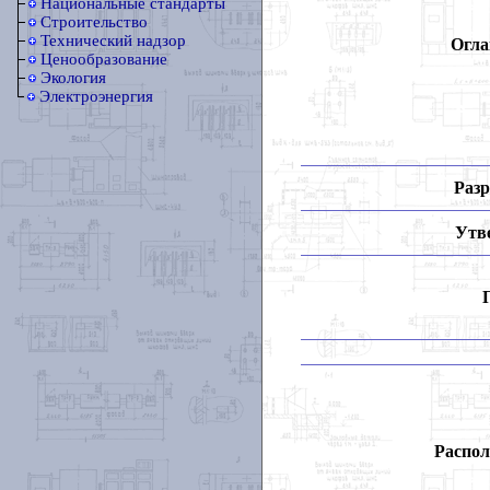
Национальные стандарты
Строительство
Технический надзор
Огла
Ценообразование
Экология
Электроэнергия
Разр
Утв
Распол