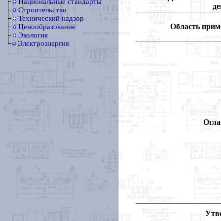
Национальные стандарты
де
Строительство
Технический надзор
Область прим
Ценообразование
Экология
Электроэнергия
Огла
Утв