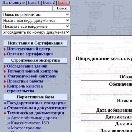
На главную
|
База 1
|
База 2
|
База 3
Испытания и Сертификация
Испытательный центр
Орган по сертификации
Оборудование металлур
Строительная экспертиза
Обследование зданий
Тепловизионный контроль
Ультразвуковой контроль
Обозн
Проектные работы
Обозначени
Контроль качества
строительства
Нормативные базы
Назван
Государственные стандарты
Строительная документация
Дата добавления
Техническая документация
Дата актуал
Автомобильные дороги
Классификатор ISO
Дата вв
Мостостроение
Дата окончани