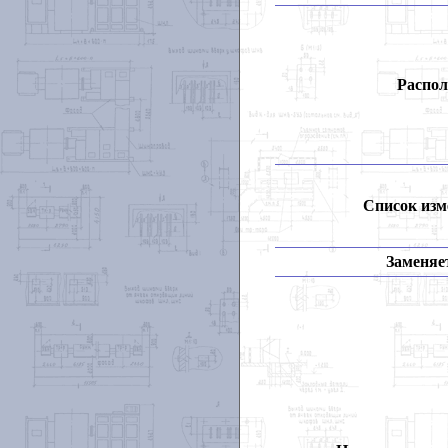
Распол
Список изм
Заменяет