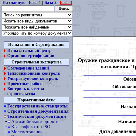
На главную
|
База 1
|
База 2
|
База 3
Испытания и Сертификация
Испытательный центр
Орган по сертификации
Оружие гражданское и 
Строительная экспертиза
назначения. Т
Обследование зданий
Тепловизионный контроль
Ультразвуковой контроль
Обозн
Проектные работы
Обозначени
Контроль качества
строительства
Нормативные базы
Государственные стандарты
Назван
Строительная документация
Техническая документация
Названи
Автомобильные дороги
Классификатор ISO
Дата добавления
Мостостроение