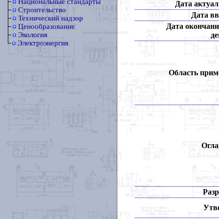
Национальные стандарты
Дата актуал
Строительство
Дата вв
Технический надзор
Дата окончани
Ценообразование
де
Экология
Электроэнергия
Область прим
Огла
Разр
Утв