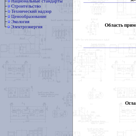
Национальные стандарты
Строительство
Технический надзор
Ценообразование
Экология
Область прим
Электроэнергия
Огла