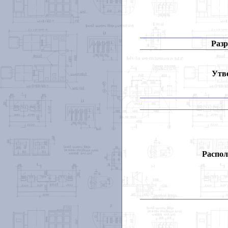
Разр
Утв
Распол