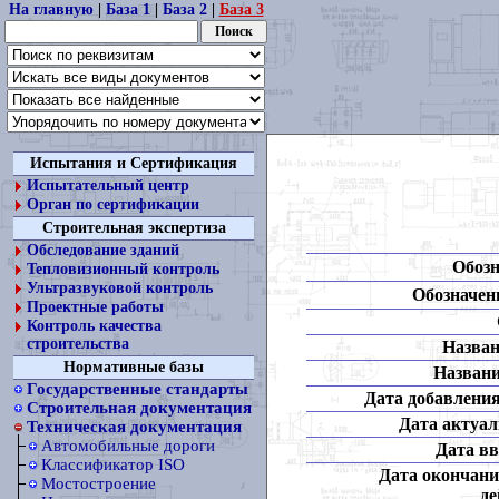
На главную
|
База 1
|
База 2
|
База 3
Испытания и Сертификация
Испытательный центр
Орган по сертификации
Строительная экспертиза
Обследование зданий
Обозн
Тепловизионный контроль
Ультразвуковой контроль
Обозначени
Проектные работы
Контроль качества
строительства
Назван
Нормативные базы
Названи
Государственные стандарты
Дата добавления
Строительная документация
Дата актуал
Техническая документация
Автомобильные дороги
Дата вв
Классификатор ISO
Дата окончани
Мостостроение
де