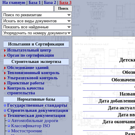
На главную
|
База 1
|
База 2
|
База 3
Испытания и Сертификация
Испытательный центр
Орган по сертификации
Детски
Строительная экспертиза
Обследование зданий
Обозн
Тепловизионный контроль
Ультразвуковой контроль
Обозначени
Проектные работы
Контроль качества
строительства
Назван
Нормативные базы
Дата добавления
Государственные стандарты
Дата актуал
Строительная документация
Дата вв
Техническая документация
Автомобильные дороги
Дата окончани
Классификатор ISO
де
Мостостроение
Разр