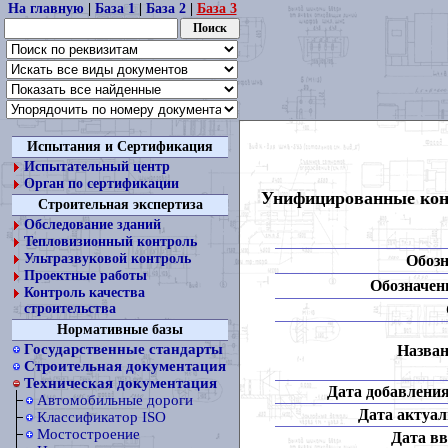
На главную
|
База 1
|
База 2
|
База 3
Испытания и Сертификация
Испытательный центр
Орган по сертификации
Унифицированные конс
Строительная экспертиза
Обследование зданий
Тепловизионный контроль
Ультразвуковой контроль
Обозн
Проектные работы
Обозначени
Контроль качества
строительства
Нормативные базы
Государственные стандарты
Назван
Строительная документация
Техническая документация
Дата добавления
Автомобильные дороги
Дата актуал
Классификатор ISO
Мостостроение
Дата вв