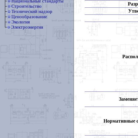
Национальные стандарты
Разр
Строительство
Утв
Технический надзор
Ценообразование
Экология
Электроэнергия
Распол
Заменяет
Нормативные 