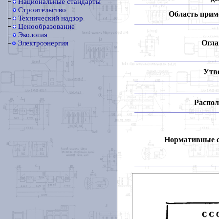
Национальные стандарты
Строительство
Область прим
Технический надзор
Ценообразование
Экология
Огла
Электроэнергия
Утв
Распол
Нормативные 