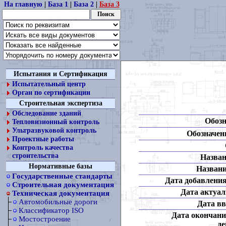
На главную
|
База 1
|
База 2
|
База 3
Испытания и Сертификация
Испытательный центр
Орган по сертификации
Строительная экспертиза
Обследование зданий
Обозн
Тепловизионный контроль
Ультразвуковой контроль
Обозначени
Проектные работы
Контроль качества
строительства
Назван
Нормативные базы
Названи
Государственные стандарты
Дата добавления
Строительная документация
Дата актуал
Техническая документация
Автомобильные дороги
Дата вв
Классификатор ISO
Дата окончани
Мостостроение
де