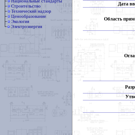
Национальные стандарты
Дата вв
Строительство
Технический надзор
Ценообразование
Область прим
Экология
Электроэнергия
Огла
Разр
Утв