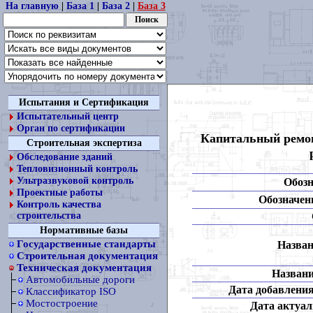
На главную
|
База 1
|
База 2
|
База 3
Испытания и Сертификация
Испытательный центр
Орган по сертификации
Капитальный ремон
Строительная экспертиза
Обследование зданий
Тепловизионный контроль
Ультразвуковой контроль
Обозн
Проектные работы
Обозначени
Контроль качества
строительства
Нормативные базы
Государственные стандарты
Назван
Строительная документация
Техническая документация
Названи
Автомобильные дороги
Дата добавления
Классификатор ISO
Мостостроение
Дата актуал