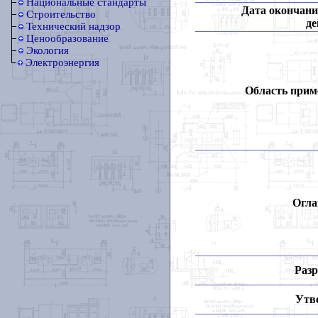
Национальные стандарты
Дата окончани
Строительство
де
Технический надзор
Ценообразование
Экология
Электроэнергия
Область прим
Огла
Разр
Утв