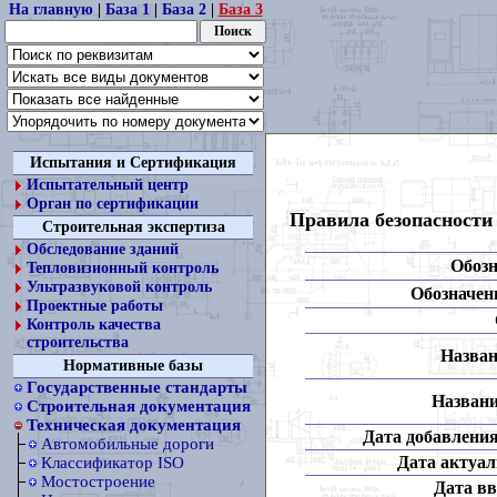
На главную
|
База 1
|
База 2
|
База 3
Испытания и Сертификация
Испытательный центр
Орган по сертификации
Правила безопасности
Строительная экспертиза
Обследование зданий
Обозн
Тепловизионный контроль
Ультразвуковой контроль
Обозначени
Проектные работы
Контроль качества
строительства
Назван
Нормативные базы
Государственные стандарты
Названи
Строительная документация
Техническая документация
Дата добавления
Автомобильные дороги
Дата актуал
Классификатор ISO
Мостостроение
Дата вв