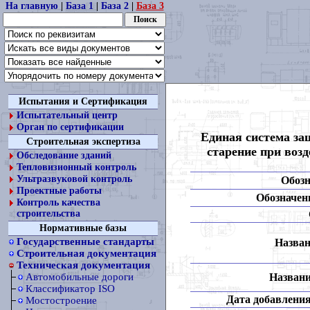
На главную
|
База 1
|
База 2
|
База 3
Испытания и Сертификация
Испытательный центр
Орган по сертификации
Единая система за
Строительная экспертиза
старение при воз
Обследование зданий
Тепловизионный контроль
Ультразвуковой контроль
Обозн
Проектные работы
Обозначени
Контроль качества
строительства
Нормативные базы
Государственные стандарты
Назван
Строительная документация
Техническая документация
Названи
Автомобильные дороги
Классификатор ISO
Дата добавления
Мостостроение