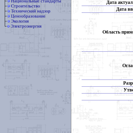
Национальные стандарты
Дата актуал
Строительство
Дата вв
Технический надзор
Ценообразование
Экология
Электроэнергия
Область прим
Огла
Разр
Утв