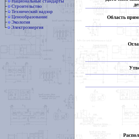
Национальные стандарты
де
Строительство
Технический надзор
Ценообразование
Область прим
Экология
Электроэнергия
Огла
Утв
Распол