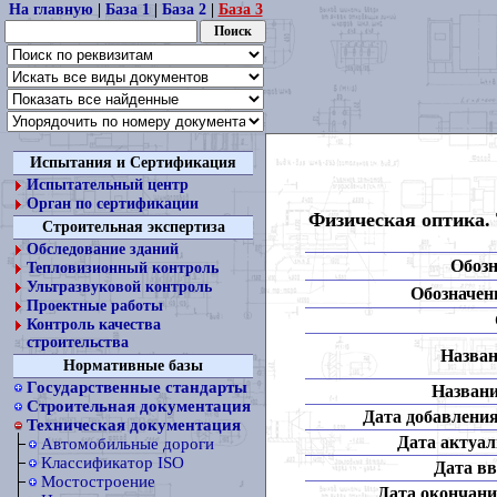
На главную
|
База 1
|
База 2
|
База 3
Испытания и Сертификация
Испытательный центр
Орган по сертификации
Физическая оптика.
Строительная экспертиза
Обследование зданий
Обозн
Тепловизионный контроль
Ультразвуковой контроль
Обозначени
Проектные работы
Контроль качества
строительства
Назван
Нормативные базы
Государственные стандарты
Названи
Строительная документация
Дата добавления
Техническая документация
Дата актуал
Автомобильные дороги
Классификатор ISO
Дата вв
Мостостроение
Дата окончани