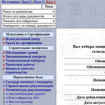
На главную
|
База 1
|
База 2
|
База 3
Испытания и Сертификация
Испытательный центр
Орган по сертификации
Вал отбора мощ
Строительная экспертиза
сельс
Обследование зданий
Тепловизионный контроль
Ультразвуковой контроль
Обозн
Проектные работы
Обозначени
Контроль качества
строительства
Нормативные базы
Назван
Государственные стандарты
Строительная документация
Названи
Техническая документация
Автомобильные дороги
Дата добавления
Классификатор ISO
Мостостроение
Дата актуал