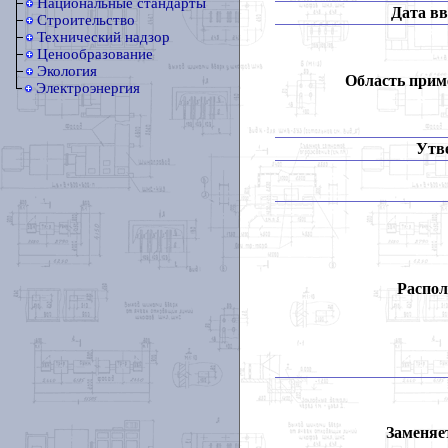
Национальные стандарты
Дата вв
Строительство
Технический надзор
Ценообразование
Экология
Область прим
Электроэнергия
Утв
Распол
Заменяет