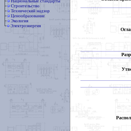
Национальные стандарты
Строительство
Технический надзор
Ценообразование
Экология
Электроэнергия
Огла
Разр
Утв
Распол