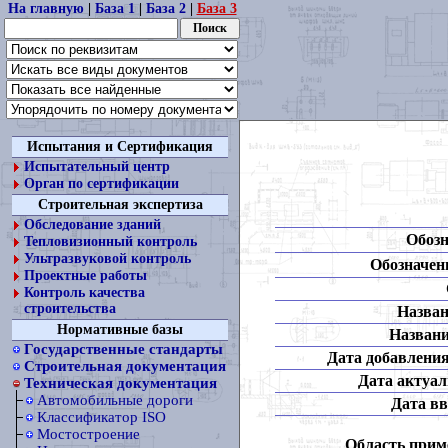
На главную
|
База 1
|
База 2
|
База 3
Испытания и Сертификация
Испытательный центр
Орган по сертификации
Строительная экспертиза
Обследование зданий
Обозн
Тепловизионный контроль
Ультразвуковой контроль
Обозначени
Проектные работы
Контроль качества
строительства
Назван
Нормативные базы
Названи
Государственные стандарты
Дата добавления
Строительная документация
Дата актуал
Техническая документация
Автомобильные дороги
Дата вв
Классификатор ISO
Мостостроение
Область прим