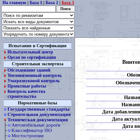
На главную
|
База 1
|
База 2
|
База 3
Испытания и Сертификация
Испытательный центр
Орган по сертификации
Винтов
Строительная экспертиза
Обследование зданий
Обозн
Тепловизионный контроль
Ультразвуковой контроль
Обозначени
Проектные работы
Контроль качества
строительства
Назван
Нормативные базы
Названи
Государственные стандарты
Дата добавления
Строительная документация
Дата актуал
Техническая документация
Автомобильные дороги
Дата вв
Классификатор ISO
Мостостроение