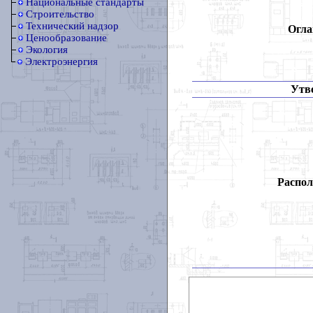
Национальные стандарты
Строительство
Технический надзор
Огла
Ценообразование
Экология
Электроэнергия
Утв
Распол