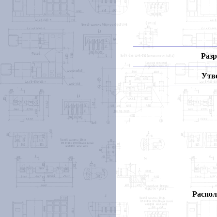
Разр
Утв
Распол