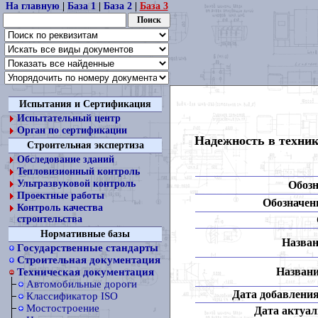
На главную
|
База 1
|
База 2
|
База 3
Испытания и Сертификация
Испытательный центр
Орган по сертификации
Надежность в техник
Строительная экспертиза
Обследование зданий
Тепловизионный контроль
Ультразвуковой контроль
Обозн
Проектные работы
Обозначени
Контроль качества
строительства
Нормативные базы
Назван
Государственные стандарты
Строительная документация
Названи
Техническая документация
Автомобильные дороги
Дата добавления
Классификатор ISO
Мостостроение
Дата актуал