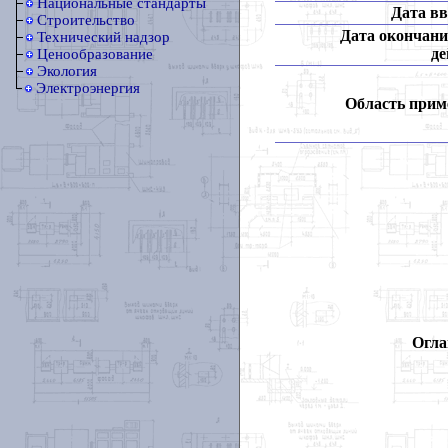
Национальные стандарты
Дата вв
Строительство
Дата окончани
Технический надзор
де
Ценообразование
Экология
Электроэнергия
Область прим
Огла