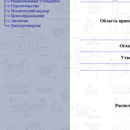
Национальные стандарты
Строительство
Технический надзор
Ценообразование
Область прим
Экология
Электроэнергия
Огла
Утв
Распол