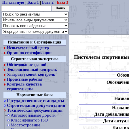
На главную
|
База 1
|
База 2
|
База 3
Испытания и Сертификация
Испытательный центр
Орган по сертификации
Пистолеты спортивные 
Строительная экспертиза
Обследование зданий
Тепловизионный контроль
Ультразвуковой контроль
Обозн
Проектные работы
Обозначени
Контроль качества
строительства
Нормативные базы
Назван
Государственные стандарты
Строительная документация
Названи
Техническая документация
Дата добавления
Автомобильные дороги
Классификатор ISO
Дата актуал
Мостостроение
Дата вв