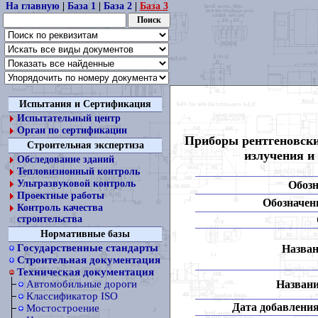
На главную
|
База 1
|
База 2
|
База 3
Испытания и Сертификация
Испытательный центр
Орган по сертификации
Приборы рентгеновски
Строительная экспертиза
излучения и
Обследование зданий
Тепловизионный контроль
Ультразвуковой контроль
Обозн
Проектные работы
Обозначени
Контроль качества
строительства
Нормативные базы
Государственные стандарты
Назван
Строительная документация
Техническая документация
Названи
Автомобильные дороги
Классификатор ISO
Дата добавления
Мостостроение