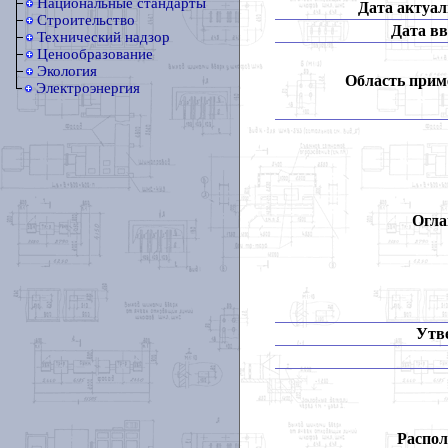
Национальные стандарты
Дата актуал
Строительство
Дата вв
Технический надзор
Ценообразование
Экология
Область прим
Электроэнергия
Огла
Утв
Распол