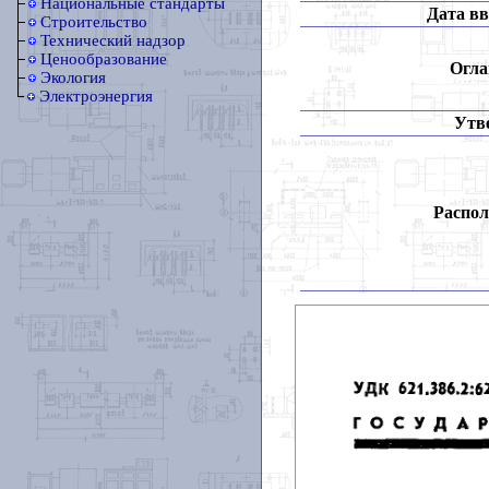
Национальные стандарты
Дата вв
Строительство
Технический надзор
Ценообразование
Огла
Экология
Электроэнергия
Утв
Распол