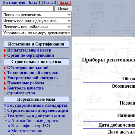
На главную
|
База 1
|
База 2
|
База 3
Испытания и Сертификация
Испытательный центр
Орган по сертификации
Приборы рентгеновск
Строительная экспертиза
Обследование зданий
Тепловизионный контроль
Ультразвуковой контроль
Обозн
Проектные работы
Обозначени
Контроль качества
строительства
Нормативные базы
Назван
Государственные стандарты
Строительная документация
Названи
Техническая документация
Автомобильные дороги
Дата добавления
Классификатор ISO
Мостостроение
Дата актуал