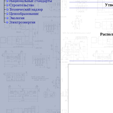
Национальные стандарты
Утв
Строительство
Технический надзор
Ценообразование
Экология
Электроэнергия
Распол