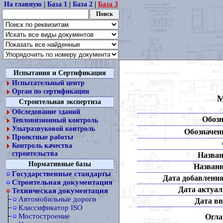
На главную
|
База 1
|
База 2
|
База 3
Испытания и Сертификация
Испытательный центр
Орган по сертификации
М
Строительная экспертиза
Обследование зданий
Обозн
Тепловизионный контроль
Ультразвуковой контроль
Обозначени
Проектные работы
Контроль качества
строительства
Назван
Нормативные базы
Названи
Государственные стандарты
Дата добавления
Строительная документация
Дата актуал
Техническая документация
Автомобильные дороги
Дата вв
Классификатор ISO
Мостостроение
Огла