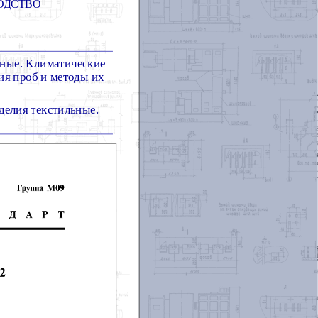
ОДСТВО
ные. Климатические
ия проб и методы их
делия текстильные.