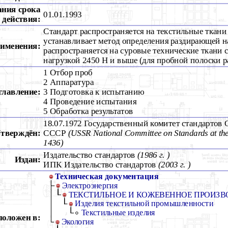
ания срока
01.01.1993
действия:
Стандарт распространяется на текстильные ткани
устанавливает метод определения раздирающей н
рименения:
распространяется на суровые технические ткани 
нагрузкой 2450 Н и выше (для пробной полоски р
1 Отбор проб
2 Аппаратура
главление:
3 Подготовка к испытанию
4 Проведение испытания
5 Обработка результатов
18.07.1972 Государственный комитет стандартов
тверждён:
СССР
(USSR National Committee on Standards at the
1436)
Издательство стандартов
(1986 г. )
Издан:
ИПК Издательство стандартов
(2003 г. )
Техническая документация
Электроэнергия
ТЕКСТИЛЬНОЕ И КОЖЕВЕННОЕ ПРОИЗВ
Изделия текстильной промышленности
Текстильные изделия
положен в:
Экология