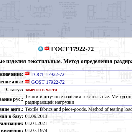
ГОСТ 17922-72
е изделия текстильные. Метод определения разди
означение:
ГОСТ 17922-72
ение англ:
GOST 17922-72
Статус:
заменен в части
Ткани и штучные изделия текстильные. Метод оп
вание рус.:
раздирающей нагрузки
ние англ.:
Textile fabrics and piece-goods. Method of tearing loa
ия в базу:
01.09.2013
уализации:
01.01.2021
 введения:
01.07.1974