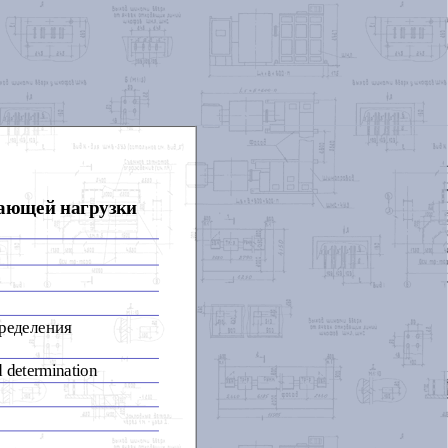
рающей нагрузки
ределения
d determination