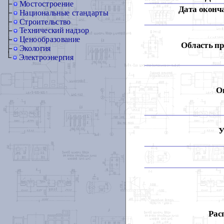
Мостостроение
Дата оконч
Национальные стандарты
Строительство
Технический надзор
Ценообразование
Область п
Экология
Электроэнергия
О
У
Рас