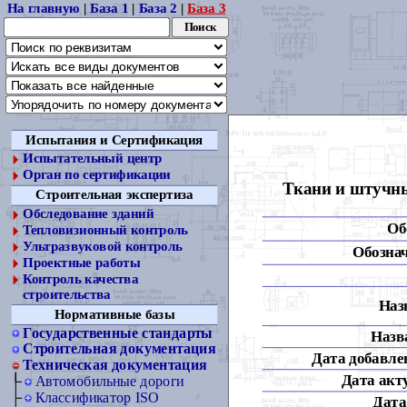
На главную
|
База 1
|
База 2
|
База 3
Испытания и Сертификация
Испытательный центр
Орган по сертификации
Ткани и штучны
Строительная экспертиза
Обследование зданий
Об
Тепловизионный контроль
Ультразвуковой контроль
Обознач
Проектные работы
Контроль качества
строительства
Наз
Нормативные базы
Государственные стандарты
Назва
Строительная документация
Дата добавлен
Техническая документация
Дата акт
Автомобильные дороги
Классификатор ISO
Дата