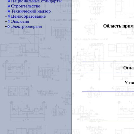
Национальные стандарты
Строительство
Технический надзор
Ценообразование
Экология
Область прим
Электроэнергия
Огла
Утв