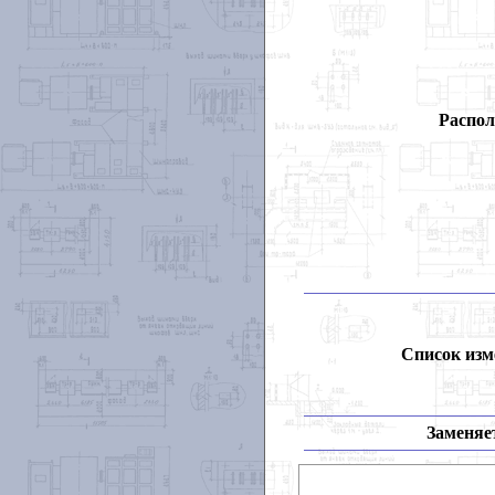
Распол
Список изм
Заменяет