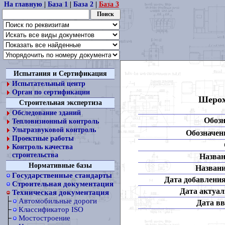
На главную
|
База 1
|
База 2
|
База 3
Испытания и Сертификация
Испытательный центр
Орган по сертификации
Шерох
Строительная экспертиза
Обследование зданий
Обозн
Тепловизионный контроль
Ультразвуковой контроль
Обозначени
Проектные работы
Контроль качества
строительства
Назван
Нормативные базы
Названи
Государственные стандарты
Дата добавления
Строительная документация
Дата актуал
Техническая документация
Автомобильные дороги
Дата вв
Классификатор ISO
Мостостроение