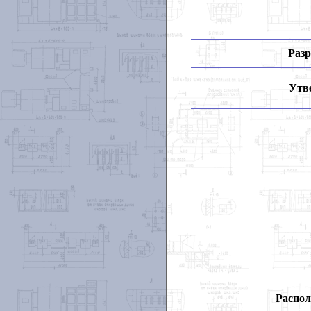
Разр
Утв
Распол