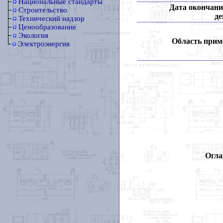
Национальные стандарты
Дата окончани
Строительство
де
Технический надзор
Ценообразование
Экология
Область прим
Электроэнергия
Огла