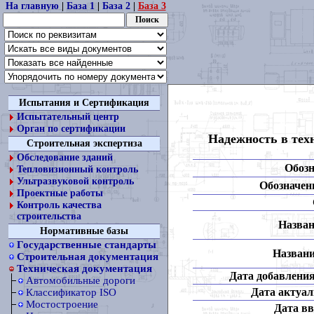
На главную
|
База 1
|
База 2
|
База 3
Испытания и Сертификация
Испытательный центр
Орган по сертификации
Надежность в тех
Строительная экспертиза
Обследование зданий
Обозн
Тепловизионный контроль
Ультразвуковой контроль
Обозначени
Проектные работы
Контроль качества
строительства
Назван
Нормативные базы
Государственные стандарты
Названи
Строительная документация
Техническая документация
Дата добавления
Автомобильные дороги
Дата актуал
Классификатор ISO
Мостостроение
Дата вв