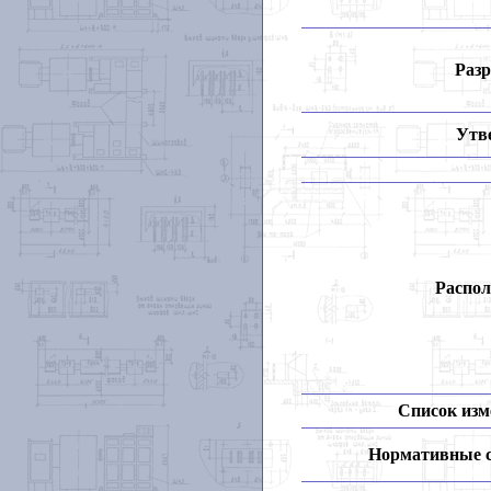
Разр
Утв
Распол
Список изм
Нормативные 