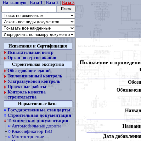
На главную
|
База 1
|
База 2
|
База 3
Испытания и Сертификация
Испытательный центр
Орган по сертификации
Положение о проведени
Строительная экспертиза
Обследование зданий
Тепловизионный контроль
Ультразвуковой контроль
Обозн
Проектные работы
Обозначени
Контроль качества
строительства
Нормативные базы
Государственные стандарты
Назван
Строительная документация
Техническая документация
Названи
Автомобильные дороги
Классификатор ISO
Дата добавления
Мостостроение