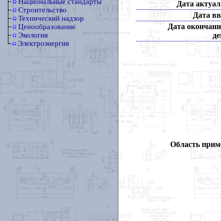
Национальные стандарты
Дата актуал
Строительство
Дата вв
Технический надзор
Дата окончани
Ценообразование
де
Экология
Электроэнергия
Область прим