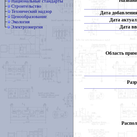
Названи
Национальные стандарты
Строительство
Технический надзор
Дата добавления
Ценообразование
Дата актуал
Экология
Дата вв
Электроэнергия
Область прим
Разр
Распол