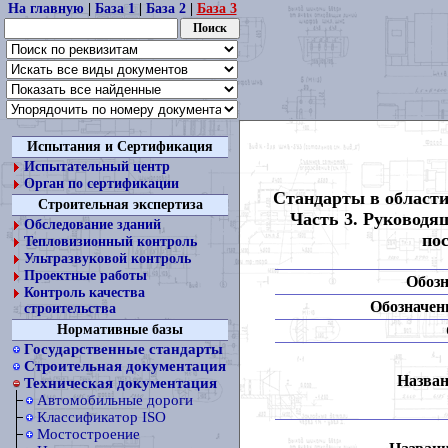
На главную
|
База 1
|
База 2
|
База 3
Испытания и Сертификация
Испытательный центр
Орган по сертификации
Стандарты в области
Строительная экспертиза
Часть 3. Руководя
Обследование зданий
по
Тепловизионный контроль
Ультразвуковой контроль
Проектные работы
Обозн
Контроль качества
Обозначени
строительства
Нормативные базы
Государственные стандарты
Строительная документация
Назван
Техническая документация
Автомобильные дороги
Классификатор ISO
Мостостроение