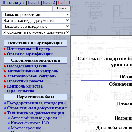
На главную
|
База 1
|
База 2
|
База 3
Испытания и Сертификация
Испытательный центр
Орган по сертификации
Система стандартов б
Строительная экспертиза
уровни н
Обследование зданий
Тепловизионный контроль
Ультразвуковой контроль
Обозн
Проектные работы
Обозначени
Контроль качества
строительства
Нормативные базы
Государственные стандарты
Назван
Строительная документация
Техническая документация
Названи
Автомобильные дороги
Классификатор ISO
Дата добавления
Мостостроение