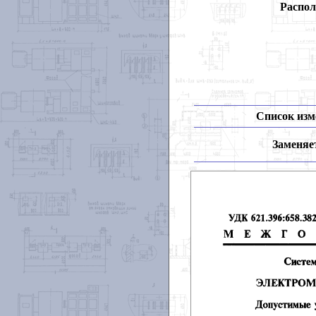
Распол
Список изм
Заменяет