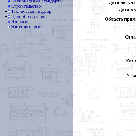
Национальные стандарты
Дата актуал
Строительство
Дата вв
Технический надзор
Ценообразование
Область прим
Экология
Электроэнергия
Огла
Разр
Утв