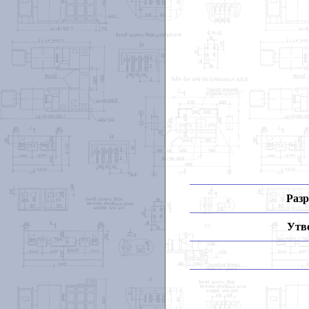
Разр
Утв