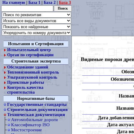
На главную
|
База 1
|
База 2
|
База 3
Испытания и Сертификация
Испытательный центр
Орган по сертификации
Видимые пороки древ
Строительная экспертиза
Обследование зданий
Обозн
Тепловизионный контроль
Ультразвуковой контроль
Обозначени
Проектные работы
Контроль качества
строительства
Назван
Нормативные базы
Государственные стандарты
Названи
Строительная документация
Техническая документация
Дата добавления
Автомобильные дороги
Дата актуал
Классификатор ISO
Мостостроение
Дата вв