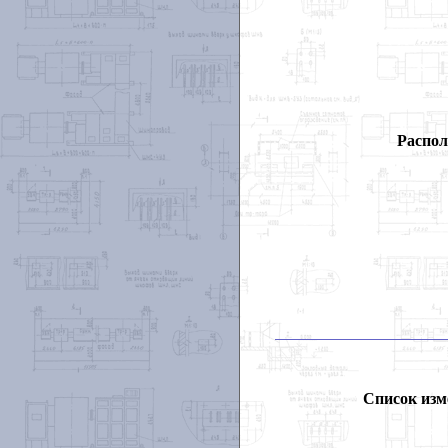
Распол
Список изм