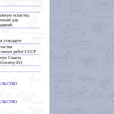
ажную оснастку,
лений для
зданий.
в стандарте
льства
ельных работ СССР
итет Совета
Gosstroy 81)
ЕЛЬСТВО
ЕЛЬСТВО