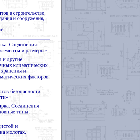
ов в строительстве
дания и сооружения,
ий
рка. Соединения
элементы и размеры»
 и другие
личных климатических
 хранения и
иматических факторов
ртов безопасности
сти»
арка. Соединения
новные типы,
дистой и
на молотах.