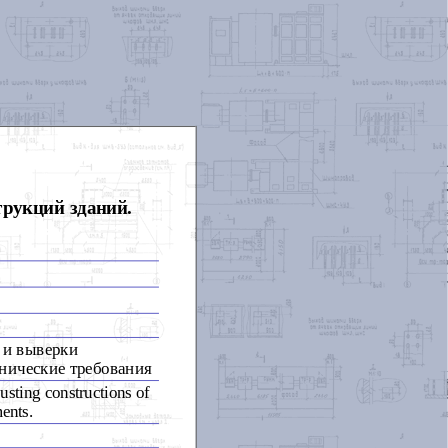
рукций зданий.
 и выверки
нические требования
sting constructions of
ments.