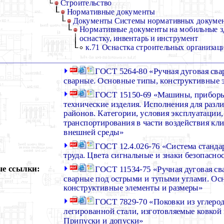
Строительство
Нормативные документы
Документы Системы нормативных документ
Нормативные документы на мобильные з
оснастку, инвентарь и инструмент
к.71 Оснастка строительных организац
ГОСТ 5264-80 «Ручная дуговая сва
сварные. Основные типы, конструктивные 
ГОСТ 15150-69 «Машины, приборы
технические изделия. Исполнения для раз
районов. Категории, условия эксплуатации,
транспортирования в части воздействия кл
внешней среды»
ГОСТ 12.4.026-76 «Система станда
труда. Цвета сигнальные и знаки безопасно
е ссылки:
ГОСТ 11534-75 «Ручная дуговая св
сварные под острыми и тупыми углами. Ос
конструктивные элементы и размеры»
ГОСТ 7829-70 «Поковки из углеро
легированной стали, изготовляемые ковкой 
Припуски и допуски»