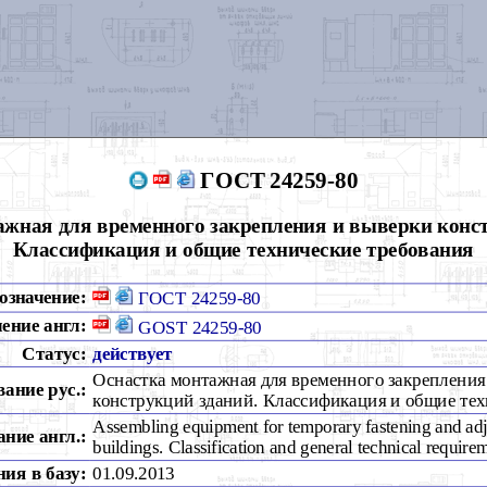
ГОСТ 24259-80
ажная для временного закрепления и выверки конст
Классификация и общие технические требования
означение:
ГОСТ 24259-80
ение англ:
GOST 24259-80
Статус:
действует
Оснастка монтажная для временного закрепления
вание рус.:
конструкций зданий. Классификация и общие тех
Assembling equipment for temporary fastening and adju
ние англ.:
buildings. Classification and general technical require
ия в базу:
01.09.2013