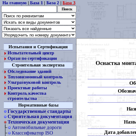
На главную
|
База 1
|
База 2
|
База 3
Испытания и Сертификация
Испытательный центр
Орган по сертификации
Оснастка монт
Строительная экспертиза
Обследование зданий
Тепловизионный контроль
Ультразвуковой контроль
Об
Проектные работы
Обознач
Контроль качества
строительства
Нормативные базы
Наз
Государственные стандарты
Строительная документация
Назва
Техническая документация
Автомобильные дороги
Дата добавлен
Классификатор ISO