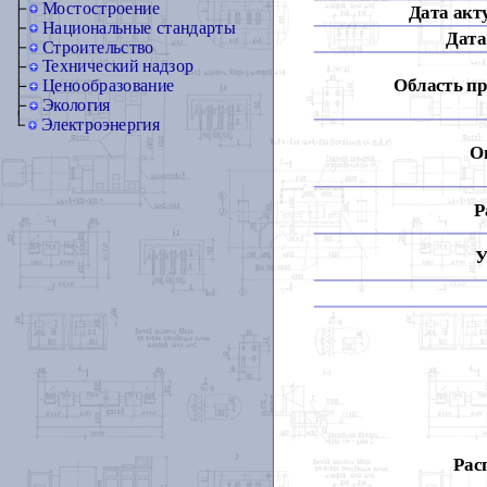
Мостостроение
Дата акт
Национальные стандарты
Дата
Строительство
Технический надзор
Область п
Ценообразование
Экология
Электроэнергия
О
Р
У
Рас