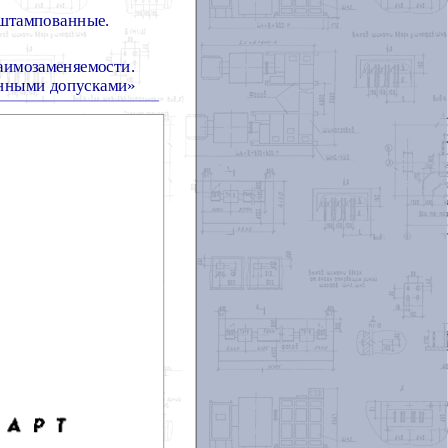
 штампованные.
аимозаменяемости.
анными допусками»