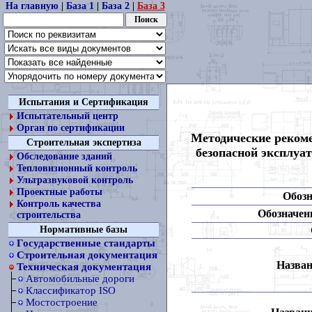
На главную
|
База 1
|
База 2
|
База 3
Испытания и Сертификация
Испытательный центр
Орган по сертификации
Методические рекоме
Строительная экспертиза
безопасной эксплуа
Обследование зданий
Тепловизионный контроль
Ультразвуковой контроль
Проектные работы
Обозн
Контроль качества
Обозначени
строительства
Нормативные базы
Государственные стандарты
Строительная документация
Назван
Техническая документация
Автомобильные дороги
Классификатор ISO
Мостостроение