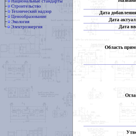
Названи
Национальные стандарты
Строительство
Технический надзор
Дата добавления
Ценообразование
Дата актуал
Экология
Дата вв
Электроэнергия
Область прим
Огла
Утв