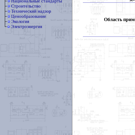
Национальные стандарты
Строительство
Технический надзор
Ценообразование
Область прим
Экология
Электроэнергия