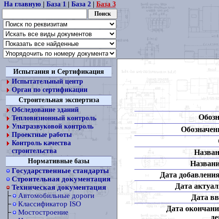
На главную
|
База 1
|
База 2
|
База 3
Испытания и Сертификация
Испытательный центр
Орган по сертификации
Строительная экспертиза
Обследование зданий
Обозн
Тепловизионный контроль
Ультразвуковой контроль
Обозначени
Проектные работы
Контроль качества
строительства
Назван
Нормативные базы
Названи
Государственные стандарты
Дата добавления
Строительная документация
Дата актуал
Техническая документация
Автомобильные дороги
Дата вв
Классификатор ISO
Дата окончани
Мостостроение
де