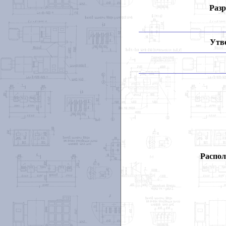
Разр
Утв
Распол