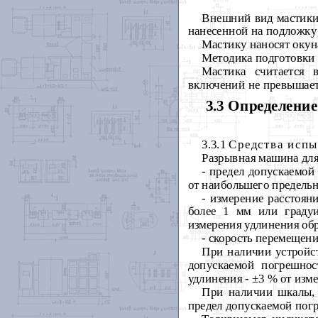
Внешний вид мастики
нанесенной на подложку (
Мастику наносят окун
Методика подготовки 
Мастика считается 
включений не превышает
3.3 Определение
3.3.1
Средства испы
Разрывная машина для
- предел допускаемой
от наибольшего предельн
- измерение расстоян
более 1 мм или градуи
измерения удлинения обр
- скорость перемещени
При наличии устройст
допускаемой погрешнос
удлинения - ±3 % от изм
При наличии шкалы, 
предел допускаемой пог