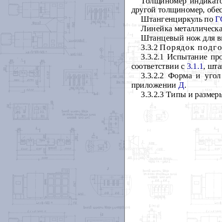
Толщиномер индикато
другой толщиномер, обе
Штангенциркуль по
Г
Линейка металлическ
Штанцевый нож для в
3.3.2
Порядок подго
3.3.2.1 Испытание пр
соответствии с
3.1.1
, шт
3.3.2.2 Форма и уго
приложении
Д
.
3.3.2.3 Типы и разме