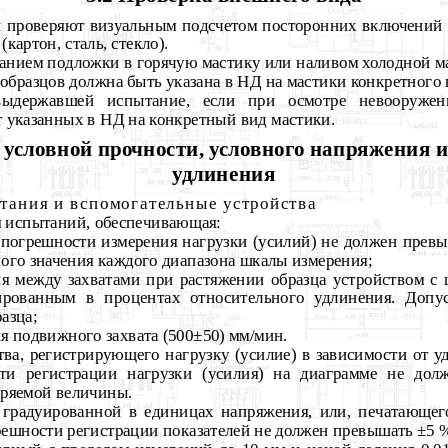
 проверяют визуальным подсчетом посторонних включений 
картон, сталь, стекло).
анием подложки в горячую мастику или наливом холодной м
образцов должна быть указана в НД на мастики конкретного 
выдержавшей испытание, если при осмотре невооружен
 указанных в НД на конкретный вид мастики.
 условной прочности, условного напряжения 
удлинения
тания и вспомогательные устройства
 испытаний, обеспечивающая:
 погрешности измерения нагрузки (усилий) не должен превы
ого значения каждого диапазона шкалы измерения;
ия между захватами при растяжении образца устройством с
рованным в процентах относительного удлинения. Допу
азца;
я подвижного захвата (500±50) мм/мин.
ва, регистрирующего нагрузку (усилие) в зависимости от у
ти регистрации нагрузки (усилия) на диаграмме не до
еряемой величины.
градуированной в единицах напряжения, или, печатающег
решности регистрации показателей не должен превышать ±5 