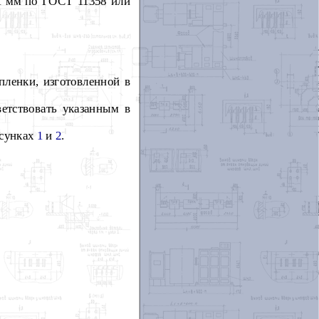
1 мм по ГОСТ 11358 или
пленки, изготовленной в
ветствовать указанным в
исунках
1
и
2
.