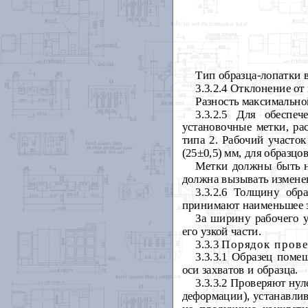
Тип образца-лопатки 
3.3.2.4 Отклонение о
Разность максимально
3.3.2.5 Для обеспе
установочные метки, ра
типа 2. Рабочий участок
(25
±
0,5) мм, для образцов
Метки должны быть н
должна вызывать измене
3.3.2.6 Толщину обр
принимают наименьшее з
За ширину рабочего 
его узкой части.
3.3.3
Порядок пров
3.3.3.1 Образец пом
оси захватов и образца.
3.3.3.2 Проверяют ну
деформации), устанавли