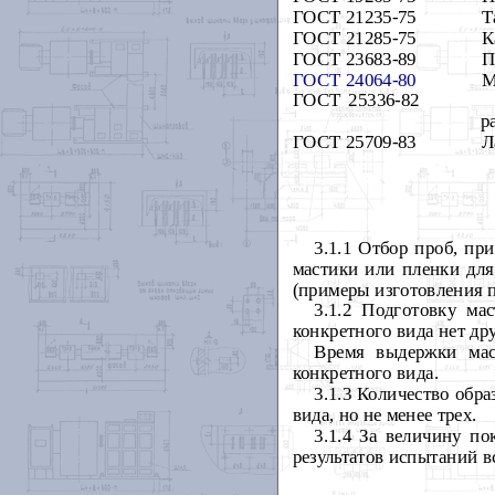
ГОСТ 21235-75
Т
ГОСТ 21285-75
К
ГОСТ 23683-89
П
ГОСТ 24064-80
М
ГОСТ 25336-82
р
ГОСТ 25709-83
Л
3.1.1 Отбор проб, пр
мастики или пленки для
(примеры изготовления 
3.1.2 Подготовку м
конкретного вида нет др
Время выдержки мас
конкретного вида.
3.1.3 Количество обр
вида, но не менее трех.
3.1.4 За величину по
результатов испытаний вс