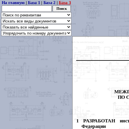
На главную
|
База 1
|
База 2
|
База 3
МЕЖГ
ПО 
1 РАЗРАБОТАН инсти
Федерации