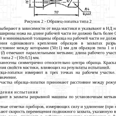
Рисунок 2 - Образец-лопатка типа 2
выбирают в зависимости от вида мастики и указывают в НД на
т ширины ножа на длине рабочей
части не должно быть более 0
й и минимальной толщины образца на рабочей части не должн
чения одинакового крепления образцов в захватах раз
сстояние между которыми (50±1) мм для образцов типа 1 и (
 (
l
) отмечают параллельными метками; длина рабочего участ
 типа 2 - (10
±
0,5) мм.
анесены симметрично относительно центра образца. Краска
ния свойств мастики, влияющих на результаты испытаний.
азца-лопатки измеряют в трех точках на рабочем участке.
начение.
участка образца-лопатки принимают расстояние между реж
едения испытания
ещают в захваты разрывной машины по установочным метка
левые отметки приборов, измеряющих силу и удлинение (при
вают скорость перемещения подвижного захвата, указанную 