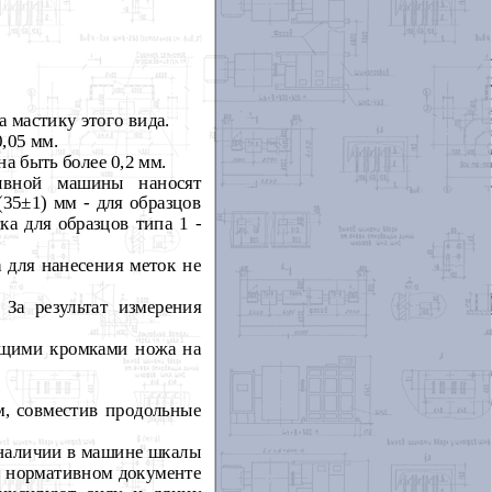
 мастику этого вида.
,05 мм.
а быть более 0,2 мм.
рывной машины наносят
35±1) мм - для образцов
ка для образцов типа 1 -
 для нанесения меток не
 За результат измерения
ущими кромками ножа на
м, совместив продольные
 наличии в машине шкалы
в нормативном документе