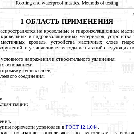
Roofing and waterproof mastics. Methods of testing
1 ОБЛАСТЬ ПРИМЕНЕНИЯ
аспространяется на кровельные и гидроизоляционные масти
кровельных и гидроизоляционных материалов, устройства 
 мастичных кровель, устройства мастичных слоев гидро
ооружений, и устанавливает методы испытаний следующих по
, условного напряжения и относительного удлинения;
 с основанием;
я промежуточных слоев;
клеевого соединения;
и;
улканизации;
ения.
уппы горючести установлен в
ГОСТ 12.1.044
.
ческие показатели определяют по методикам, утвер