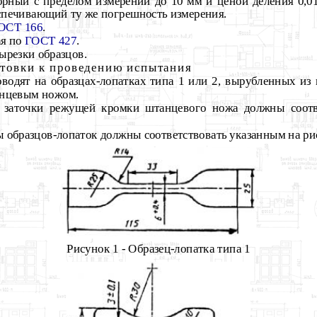
рный с пределом измерений до 10 мм и ценой деления 0,0
спечивающий ту же погрешность измерения.
ОСТ 166
.
ая
по
ГОСТ 427
.
ырезки образцов.
товки к проведению испытания
оводят на образцах-лопатках
типа 1 или 2, вырубленных из 
анцевым ножом.
л заточки режущей кромки штанцевого ножа должны
соот
ры образцов-лопаток должны соответствовать указанным на р
Рисунок 1 - Образец-лопатка типа 1