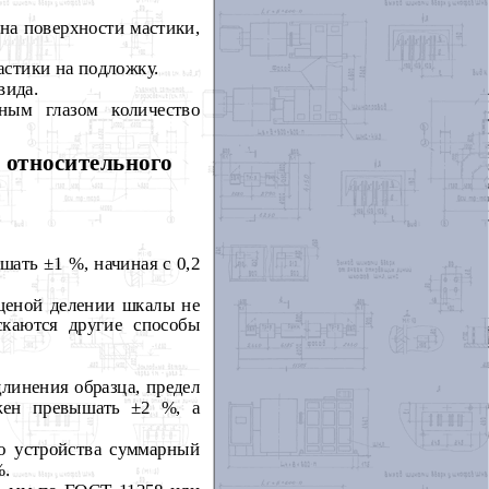
на поверхности мастики,
астики на подложку.
вида.
ным глазом количество
и относительного
шать ±1 %, начиная с 0,2
 ценой делении шкалы не
скаются другие способы
длинения образца, предел
лжен превышать ±2 %, а
о устройства суммарный
%.