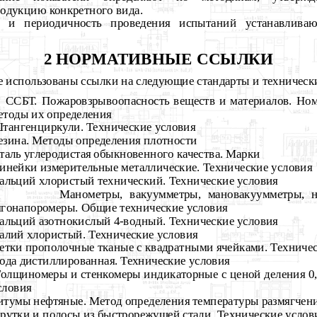
родукцию конкретного вида.
в и периодичность проведения испытаний устанавлив
2 НОРМАТИВНЫЕ ССЫЛКИ
е использованы ссылки на следующие стандарты и технически
ССБТ. Пожаровзрывоопасность веществ и материалов. Ном
етоды их определения
тангенциркули. Технические условия
езина. Методы определения плотности
таль углеродистая обыкновенного качества. Марки
инейки измерительные металлические. Технические условия
альций хлористый технический. Технические условия
Манометры, вакуумметры, мановакуумметры, 
ягонапоромеры. Общие технические условия
альций азотнокислый 4-водный. Технические условия
алий хлористый. Технические условия
етки прополочные тканые с квадратными ячейками. Техничес
ода дистиллированная. Технические условия
олщиномеры и стенкомеры индикаторные с ценой деления 0,0
словия
итумы нефтяные. Метод определения температуры размягчени
рутки и полосы из быстрорежущей стали. Технические услов