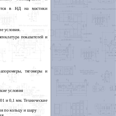
аются в НД на мастики
е условия.
енклатура показателей и
напоромеры, тягомеры и
кие условия
1 и 0,1 мм. Технические
я по кольцу и шару
ия