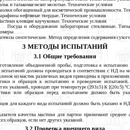
альк и талькомагнезит молотые. Технические условия
аолин обогащенный для косметической промышленности. Те
арафины нефтяные твердые. Технические условия
астики клеящие каучуковые. Технические условия
Посуда и оборудование лабораторные стеклянные. Тип
азмеры
атексы синтетические. Метод определения содержания сухог
3 МЕТОДЫ ИСПЫТАНИЙ
3.1 Общие требования
иготовление объединенной пробы, подготовка к испытанию 
 испытаний должны проводиться в соответствии с НД на м
пленок
из мастик различных видов приведены в приложения
астики и образцов к испытанию и проведение испытаний
угих указаний, проводят при температуре (293±5) К [(20±5)
°
С
тики или образцов перед испытанием должно быть ук
азцов для каждого вида испытаний должно быть указано в Н
казателя качества мастики для партии принимают среднее 
ех образцов, если нет других указаний.
3.2 Проверка внешнего вида