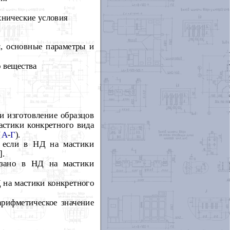
хнические условия
ы, основные параметры и
о вещества
и изготовление образцов
астики конкретного вида
х
А
-
Г
).
, если в НД на мастики
].
азано в НД на мастики
Д на мастики конкретного
арифметическое значение