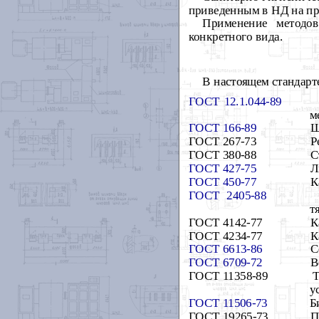
приведенным в НД
на п
Применение методо
конкретного вида.
В настоящем стандарт
ГОСТ 12.1.044-89
м
ГОСТ 166-89
Ш
ГОСТ 267-73
Р
ГОСТ 380-88
С
ГОСТ 427-75
Л
ГОСТ 450-77
К
ГОСТ 2405-88
т
ГОСТ 4142-77
К
ГОСТ 4234-77
К
ГОСТ 6613-86
С
ГОСТ 6709-72
В
ГОСТ 11358-89
Т
у
ГОСТ 11506-73
Б
ГОСТ 19265-73
П