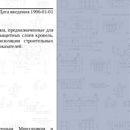
Дата
введения
1996-01-01
ки, предназначенные для
защитных слоев кровель,
изоляции строительных
казателей:
жденным Минздравом и