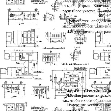
разрушенного образца на ра
от места разрыва. Конечная
расчетного участка
l
опре
нп
ними.
Допускается определе
масштабом по оси удлинени
4.8.1
. Относительное рав
4.8
, 4.8.1.
(Измененная ре
4.9
. Для определения ко
так, чтобы их оси образова
Измерение конечной ра
нониусу 0,1 мм.