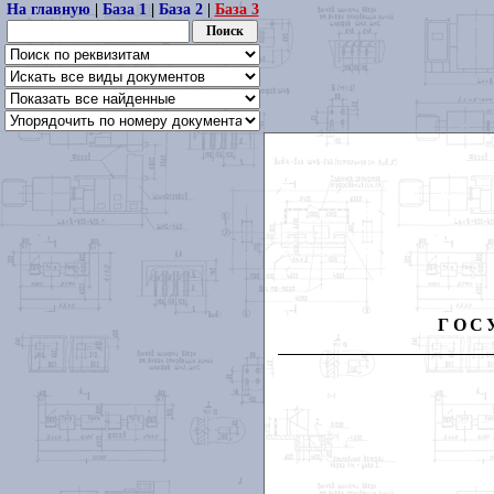
На главную
|
База 1
|
База 2
|
База 3
ГОС