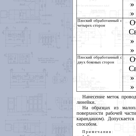
»
»
Плоский обработанный с
О
четырех сторон
Св
»
»
Плоский обработанный с
О
двух боковых сторон
Св
»
»
Нанесение меток прово
линейки.
На образцах из малоп
поверхности рабочей части
карандашом). Допускаетс
способом.
Примечания: