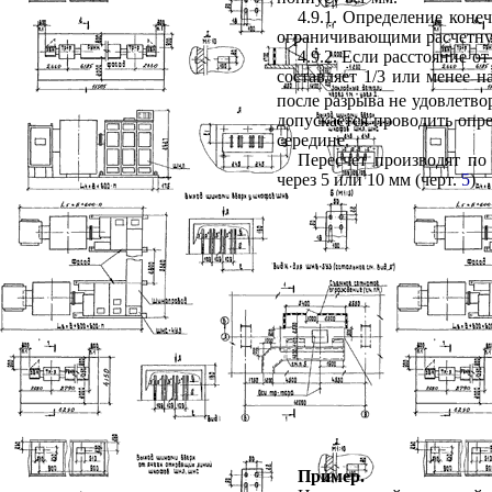
4.9.1
. Определение коне
ограничивающими расчетну
4.9.2
. Если расстояние о
составляет 1/3 или менее 
после разрыва не удовлетв
допускается проводить опр
середине.
Пересчет производят по
через
5
или
10
мм (черт.
5
).
Пример.