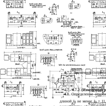
4.7.2
. Временное сопроти
4.7
- 4.7.2.
(Измененная р
4.8
. Определение относи
длиной
l
не менее
l
= 11
0
0