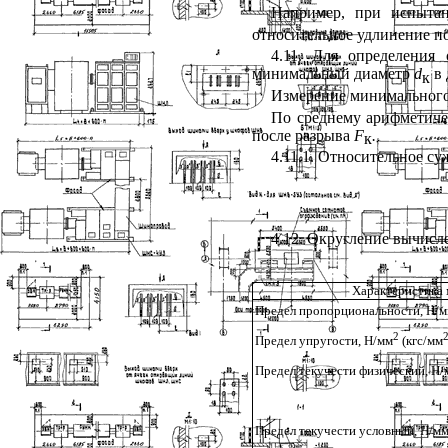
Например, при испыта
относительное удлинение п
4.11
. Для определения 
минимальный диаметр
d
в 
к
Измерение минимальног
По среднему арифметиче
после разрыва
F
.
к
4.11.1
. Относительное су
4.12
. Округление вычисле
Характеристика 
Предел пропорциональности, Н/
2
Предел упругости, Н/мм
(кгс/мм
Предел текучести физический, Н/
Предел текучести условный, Н/м