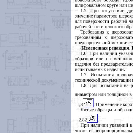
шлифовальном круге или ш
1.5
. При отсутствии др
значение параметров шерох
для поверхности рабочей ч
рабочей части плоского обра
Требования к шерохова
требованиям к шероховат
предварительной механичес
(Измененная редакция, И
1.6
. При наличии указан
образцов или на металлоп
изделия без предварительн
испытываемых изделий.
1.7
. Испытания проводя
технической документации 
1.8
. Для испытания на 
диаметром или толщиной в 
11,3
.
Применение корот
Литые образцы и образцы
= 2,82
.
При наличии указаний в
числе и непропорциональн