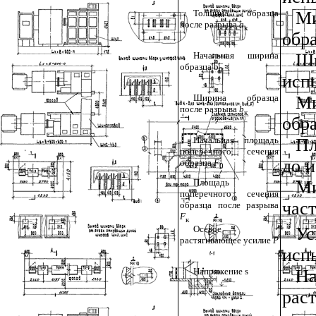
Толщина образца
Ми
после разрыва
а
к
обр
Начальная ширина
Ш
образца
b
0
исп
Ширина образца
М
после разрыва
b
к
обр
Начальная площадь
Пл
поперечного сечения
до 
образца
F
0
Площадь
Ми
поперечного сечения
част
образца после разрыва
F
к
Осевое
Ус
растягивающее усилие
Р
исп
Напряжение
s
На
рас