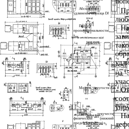
поп
Абсолютное
Пр
удлинение образца
D
l
люб
Предел
На
пропорциональности
зав
s
пц
так
обр
удл
на 
уча
Модуль упругости
Е
О
соо
упр
Предел текучести
На
физический (нижний
де
предел текучести)
s
т