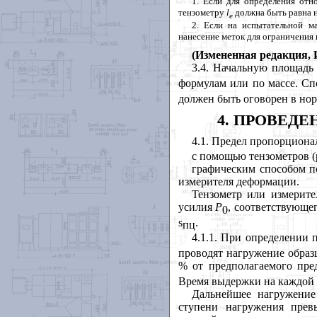
1
. Если для определения отн
тензометру
l
должна быть равна 
e
2
. Если на испытательной м
нанесение меток для ограничения
(Измененная редакция, И
3.4
. Начальную площадь
формулам или по массе. Сп
должен быть оговорен в но
4
. ПРОВЕДЕ
4.1
. Предел пропорцион
с помощью тензометров (
графическим способом п
измерителя деформации.
Тензометр или измерите
усилия
P
, соответствующе
0
s
.
пц
4.1.1
. При определении 
проводят нагружение образ
% от предполагаемого пре
Время выдержки на каждой с
Дальнейшее нагружение
ступени нагружения прев