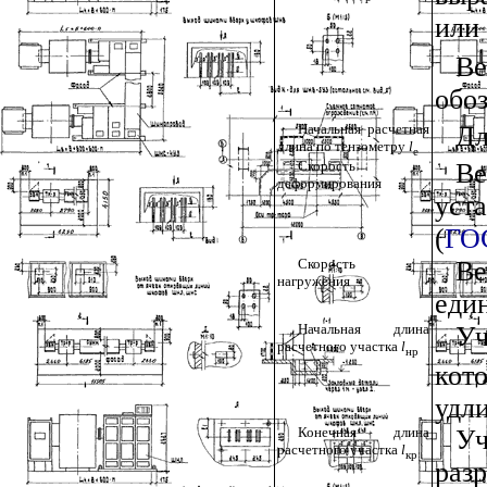
или
Ве
обо
Начальная расчетная
Дл
длина по тензометру
l
e
Скорость
В
деформирования
уст
(
ГО
Скорость
Ве
нагружения
еди
Начальная длина
Уч
расчетного участка
l
нр
кот
удл
Конечная длина
Уч
расчетного участка
l
кр
раз