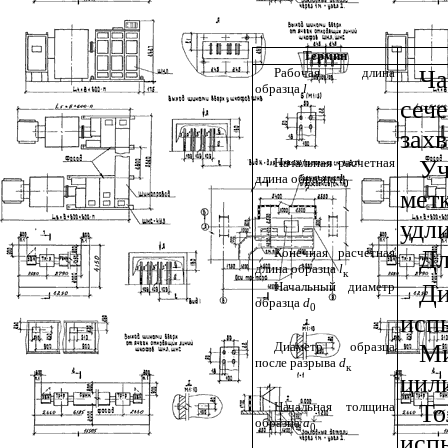
Термин
Рабочая длина
Ча
образца
l
сеч
захв
Начальная расчетная
Уч
длина образца
l
0
мет
удл
Конечная расчетная
Дл
длина образца
l
к
Начальный диаметр
Ди
образца
d
0
исп
Диаметр образца
М
после разрыва
d
к
цил
Начальная толщина
Т
образца
а
0
исп