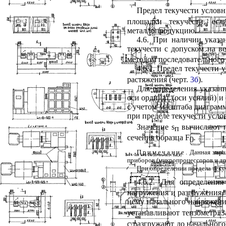
Предел текучести усло
площадки текучести, ес
металлопродукцию.
4.6
. При наличии указа
текучести с допуском на 
методом последовательного 
4.6.1
. Предел текучести
растяжения (черт.
3б
).
Для определения указан
оси ординат (оси усилий) и
с учетом масштаба диаграмм
при пределе текучести усл
Значение
s
вычисляют п
п
сечения образца
F
.
0
Примечание.
Данная хара
приборов (микропроцессоров и др.
При определении предела теку
4.6.2
. Для определения
нагружения и разгружения,
нему начального напряжен
устанавливают тензометр. 
с разгружают до начальног