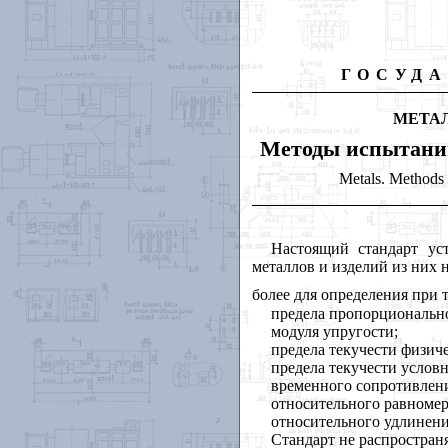
ГОСУДА
МЕТА
Методы испытани
Metals. Methods o
Настоящий стандарт ус
металлов и изделий из них
более для определения при 
предела пропорциональн
модуля упругости;
предела текучести физиче
предела текучести условн
временного сопротивлен
относительного равномер
относительного удлинени
Стандарт не распростран