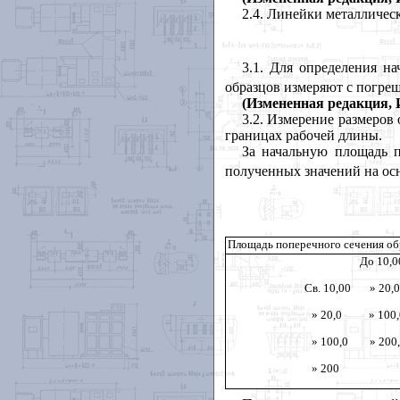
2.4
. Линейки металличес
3.1
. Для определения н
образцов измеряют с погреш
(Измененная редакция, И
3.2
. Измерение размеров 
границах рабочей длины.
За начальную площадь п
полученных значений на ос
Площадь поперечного сечения о
До 10,0
Св. 10,00
» 20,0
» 20,0
» 100,
» 100,0
» 200
» 200