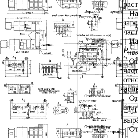
рас
Верхний предел
На
текучести
s
тв
зар
част
Временное
На
сопротивление (предел
Р
прочности)
s
в
ma
Относительное
От
равномерное удлинение
част
d
р
отн
исп
Относительное
От
удлинение после
разрыва
d
-
l
)
0
выр
Относительное
От
сужение после разрыва
Ψ