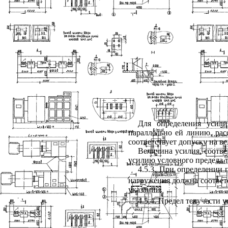
Для определения усили
параллельно ей линию, рас
соответствует допуску на в
Величина усилия, соотве
усилию условного предела 
4.5.3
. При определении 
нагружения должна соответс
указаний.
4.5.4
. Предел текучести 