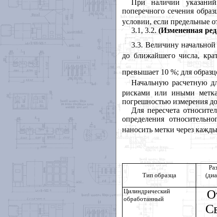
При наличии указаний
поперечного сечения обра
условии, если предельные о
3.1
, 3.2.
(Измененная реда
3.3
. Величину начально
до ближайшего числа, кра
превышает 10 %; для образц
Начальную расчетную 
рисками или иными метка
погрешностью измерения до
Для пересчета относите
определения относительн
наносить метки через кажды
Ра
Тип образца
(ди
Цилиндрический
О
обработанный
Св