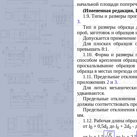
начальной площади попереч
(Измененная редакция, И
1.9
. Типы и размеры пр
3
.
Тип и размеры образца 
проб, заготовок и образцов
Допускается применение
Для плоских образцов 
превышать 8:1.
1.10
. Форма и размеры 
способом крепления образ
проскальзывание образцов
образца в местах перехода о
1.11
. Предельные отклон
приложениях
2
и
3
.
Для литых механически
удваиваются.
Предельные отклонения
должны соответствовать пр
Предельные отклонения 
мм.
1.12
. Рабочая длина обра
от
l
+ 0,5
d
до
l
+ 2
d
- 
0
0
0
0
от
l
+ 1,5
до
l
+ 2,5