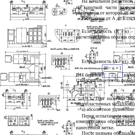
На начальной расчетной
на короткой части разру
расстояние от которой до ме
Расстояние от А до Б сос
Если разность (
N
-
n
) -
расчетная длина образца оп
Если разность (
N
-
n
) - 
В
¢
¢
берется
инте
l
подсчитывается по форму
к
4.9.3
. При наличии ука
малопластичных металлов (
а) абсолютное удлинени
Перед испытанием около 
измерителя на образце про
нанесенной метке.
После разрыва обе полов