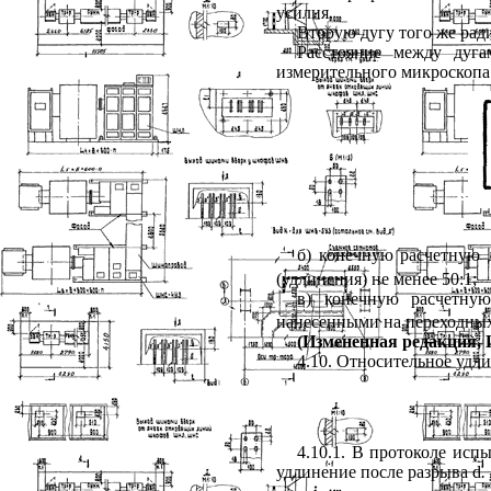
усилия.
Вторую дугу того же ради
Расстояние между дуга
измерительного микроскопа
б) конечную расчетную
(удлинения) не менее 50:1;
в) конечную расчетну
нанесенными на переходных
(Измененная редакция, И
4.10
. Относительное удли
4.10.1
. В протоколе исп
удлинение после разрыва
d
.