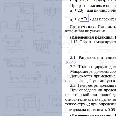
0
0
При разногласиях в оценк
l
+ 2
d
- для цилиндриче
0
0
l
+ 2
-
для плоских 
0
Примечание.
При использ
которых больше указанных.
(Измененная редакция, И
1.13
. Образцы маркируют
2.1
. Разрывные и унив
28840
.
2.2
. Штангенциркули дол
Микрометры должны соот
Допускается применение
превышающей указанную в
2.3
. Тензометры должны 
При определении предел
пластической или полной д
относительная цена деления
тензометру
l
; при определе
e
- не должна превышать 0,05
(Измененная редакция, И