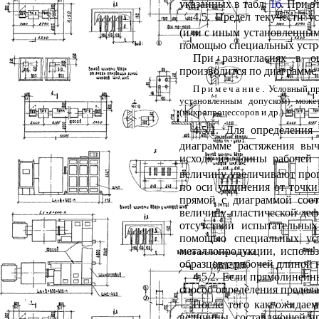
указанных в табл.
1б
. При э
4.5
. Предел текучести 
(или с иным установленным
помощью специальных устр
При разногласиях в оц
производится по диаграмме
Примечание.
Условный пр
установленным допуском) може
(микропроцессоров и др.)
4.5.1
. Для определения
диаграмме растяжения выч
исходя из длины рабочей
величину увеличивают про
по оси удлинения от точки
прямой с диаграммой соот
величину пластической деф
отсутствии испытательны
помощью специальных уст
металлопродукции, исполь
образцов с рабочей длиной 
4.5.2
. Если прямолинейн
способ определения предел
После того как ожидаем
величины, составляющей пр