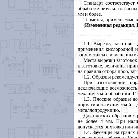
Стандарт соответствуе
обработке результатов исп
мм и более.
Термины, применяемые в
(Измененная редакция, И
1.1
. Вырезку заготовок
применения кислородной и
зону металла с измененными
Места вырезки заготовок
к заготовке, величины при
на правила отбора проб, за
1.2
. Образцы рекомендует
При изготовлении обр
исключающие возможность и
механической обработки. Гл
1.3
. Плоские образцы до
нормативно-техническо
металлопродукцию.
Для плоских образцов ст
не более 4 мм. При нали
допускается рихтовка или и
1.4
. Заусенцы на гранях
поверхности образца. Кро