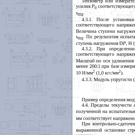
Тензометр или измерите
усилия
Р
соответствующего
0
s
.
пц
4.3.1
. После установки
соответствующего напряже
Величина ступени нагружен
s
. По результатам испы
пц
ступень нагружения
D
P
, Н (
4.3.2
. При определени
соответствующего напряже
Масштаб по оси удлинения 
менее 200:1 при базе измер
2
2
10 Н/мм
(1,0 кгс/мм
).
4.3.3
. Модуль упругости (
Пример определения мод
4.4
. Пределы текучести
полученной на испытательн
мм соответствует напряжен
При контрольно-сдаточ
выраженной остановке стр