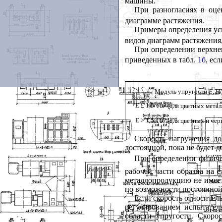
машины.
При разногласиях в оце
диаграмме растяжения.
Примеры определения ус
видов диаграмм растяжени
При определении верхне
приведенных в табл.
1б
, ес
Модуль упругости
Е
,
Н
5
Е
£
1,5
´
10
(для цветных метал
5
Е > 1,5
´
10
(для цветных и чер
Скорость нагружения до
достоянной, пока не будет 
При определении физич
рабочей части образца на с
металлопродукцию не имеет
по возможности постоянной
Если скорость относител
регулированием испытател
области упругости. Скоро