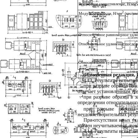
2
Временное сопротивление, Н/мм
2
Модуль упругости, Н/мм
(кгс/мм
Относительное равномерное удли
Относительное удлинение после р
Относительное сужение площади 
(Измененная редакция, И
4.13
. Результаты испыта
при разрыве образца по к
отвечает установленным тр
при разрыве образца в 
определении относительног
при разрыве образца
неудовлетворительных резу
При отсутствии иных ук
взамен неучитываемых, повт
4.14
. Результаты испыта