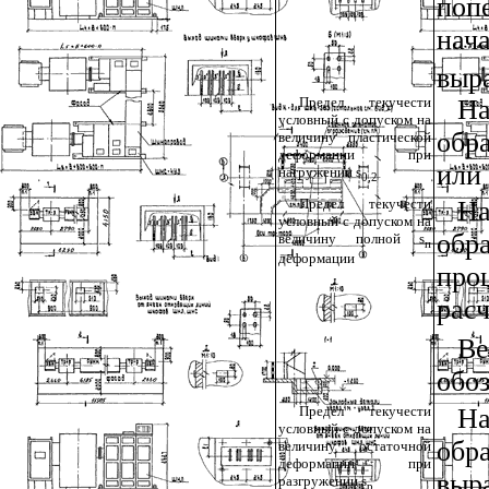
поп
нач
выр
Предел текучести
На
условный с допуском на
обр
величину пластической
деформации при
или
нагружении
s
0,2
Предел текучести
Н
условный с допуском на
обр
величину полной
s
п
деформации
про
рас
Ве
обо
Предел текучести
Н
условный с допуском на
обр
величину остаточной
деформации при
выр
разгружении
s
р