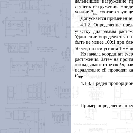
дальнейшее нагружение 
ступень нагружения. Найд
усилие
Р
, соответствующ
пц
Допускается применение
4.1.2
. Определение пре
участку диаграммы растяж
Удлинение определяется на
быть не менее 100:1 при баз
50 мм; по оси усилия 1 мм 
Из начала координат (че
растяжения. Затем на прои
откладывают отрезок
kn
,
рав
параллельно ей проводят к
Р
.
пц
4.1.3
. Предел пропорцион
Пример определения пре