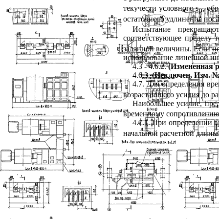
текучести условного
s
,
обр
р
остаточного удлинения посл
Испытание прекращают
соответствующее пределу 
заданной величины. Если не
использование линейной ин
4.3
- 4.6.2.
(Измененная р
4.6.3
.
(Исключен, Изм. № 
4.7
. Для определения вр
возрастающего усилия до р
Наибольшее усилие, пре
временному сопротивлению
4.7.1
. При определении 
начальной расчетной длины