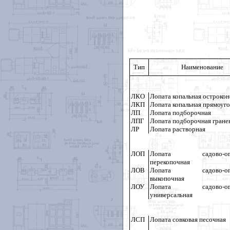
Тип
Наименование
ЛКО
Лопата копальная острокон
ЛКП
Лопата копальная прямоуго
ЛП
Лопата подборочная
ЛПГ
Лопата подборочная гране
ЛР
Лопата растворная
ЛОП
Лопата садово-ого
перекопочная
ЛОВ
Лопата садово-ого
выкопочная
ЛОУ
Лопата садово-ого
универсальная
ЛСП
Лопата совковая песочная