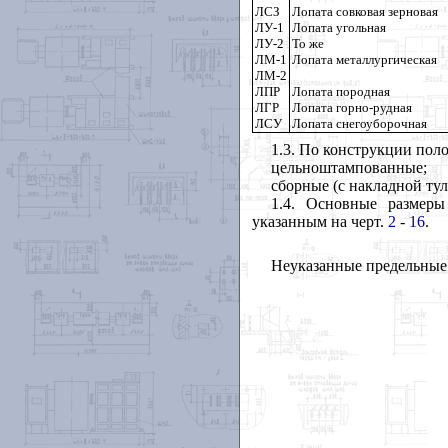
ЛСЗ
Лопата совковая зерновая
ЛУ-1
Лопата угольная
ЛУ-2
То же
ЛМ-1
Лопата металлургическая
ЛМ-2
ЛПР
Лопата породная
ЛГР
Лопата горно-рудная
ЛСУ
Лопата снегоуборочная
1.3. По конструкции пол
цельноштампованные;
сборные (с накладной тул
1.4. Основные размеры
указанным на черт.
2
-
16
.
Неуказанные предельные 