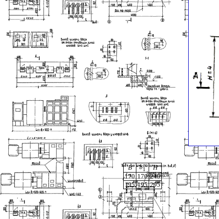
b
B
H
1
170
170
240
195
195
295