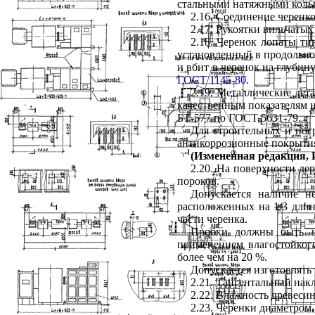
стальными натяжными коль
2.16. Соединение черенк
2.17. Рукоятки вильчатых
2.18. Черенок лопаты ти
установленный в продольном
и вбит в черенок на глубин
ГОСТ 1145-80
.
2.19. Металлические де
качественным показателям 
БТ-577 по ГОСТ 5631-79.
Для строительных и пог
антикоррозионные покрыти
(Измененная редакция, И
2.20. На поверхности де
пороков.
Допускается наличие н
расположенных на 1/3 длины
части черенка.
Пробки должны быть и
применением влагостойког
более чем на 20 %.
Допускается изготовлять
2.21. Тангентальный нак
2.22. Влажность древеси
2.23.
Черенки диаметром