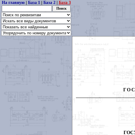
На главную
|
База 1
|
База 2
|
База 3
ГО
ГОС