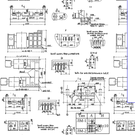
Тип
А
H
ЛМ-1
140
160
500±10
ЛМ-2
230