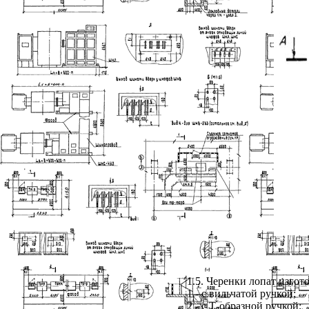
1.5. Черенки лопат изгот
1 - с вильчатой ручкой;
2 - с Т-образной ручкой;