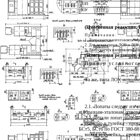
ЛОП
ЛОУ
(Измененная редакция, И
Примечания:
1. Допускается изготовлять че
2. Для лопат типов ЛОВ и ЛОУ 
3. Допускается изготовлять ко
(Измененная редакция, И
Пример условного
То же, типа ЛОУ, исполне
2.1. Лопаты следует изг
и образцам-эталонам, утве
2.2. Детали лопат должн
полотно и тулейка - про
БСт5, БСт6 по ГОСТ 380-88
вилка и тулейка - прока