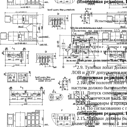
(Измененная редакция, И
Испытываемая зона
Полотно на расстоянии 115 м
кромки
Тулейка в месте перехода в полот
Примечание
. Лопаты с ш
160 Н
×
м. Тулейка в месте перехо
Н
×
м.
(Введено дополнительно, Изм
2.9. Тулейки лопат должн
ЛОВ и ЛОУ допускается изг
(Измененная редакция, И
2.10. Для полотен лопат
наступа должно быть выполн
2.11. Допуск симметрично
2.12. Коническая часть 
2.13. Непровары и прожо
2.14. По согласованию с 
(Измененная редакция, И
2.15. Черенки должны б
диаметром не менее 4 