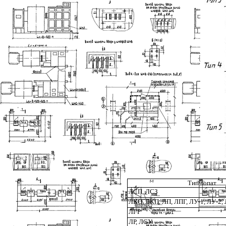
Тип лопат
ЛСП, ЛСЗ
ЛКО, ЛКП, ЛП, ЛПГ, ЛУ-1, ЛУ-2,
ЛГР
ЛР, ЛСУ