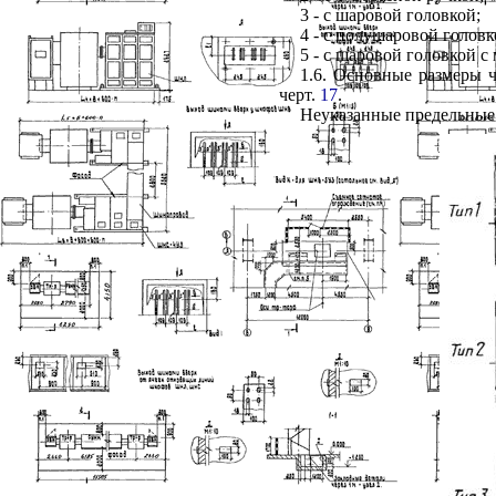
3 - с шаровой головкой;
4 - с полушаровой головк
5
-
с шаровой головкой с
1.6. Основные размеры 
черт.
17
.
Неуказанные предельные 