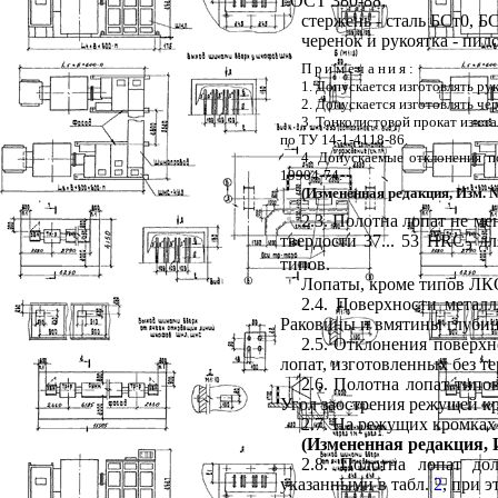
ГОСТ 380-88;
стержень - сталь БСт0, Б
черенок и рукоятка - пил
Примечания:
1. Допускается изготовлять ру
2. Допускается изготовлять чер
3. Тонколистовой прокат из ст
по ТУ 14-1-4118-86.
4. Допускаемые отклонения п
19904-74.
(Измененная редакция, Изм. №
2.3. Полотна лопат не м
твердости 37... 53
HRC
дл
э
типов.
Лопаты, кроме типов ЛКО
2.4. Поверхности метал
Раковины и вмятины глубин
2.5. Отклонения поверхн
лопат, изготовленных без т
2.6. Полотна лопат ти
Угол заострения режущей кр
2.7. На режущих кромках
(Измененная редакция, И
2.8. Полотна лопат до
указанными в табл.
2
, при 