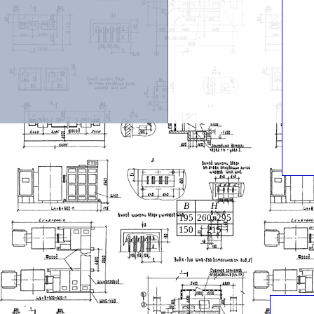
В
Н
195
260; 295
150
215