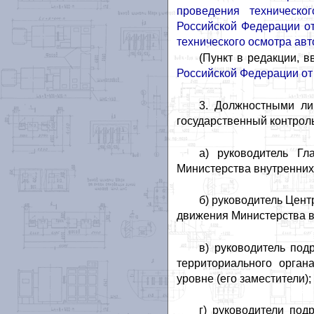
проведения техническо
Российской Федерации от
технического осмотра авт
(Пункт в редакции, в
Российской Федерации от 
3. Должностными ли
государственный контроль
а) руководитель Гл
Министерства внутренних 
б) руководитель Цент
движения Министерства в
в) руководитель под
территориального орган
уровне (его заместители);
г) руководители под