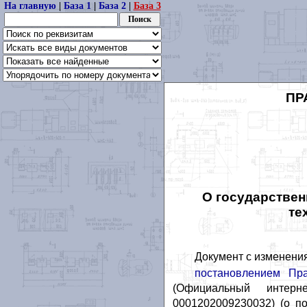
На главную
|
База 1
|
База 2
|
База 3
ПР
О государствен
те
Документ с изменени
постановлением Пр
(Официальный интерне
0001202009230032) (о п