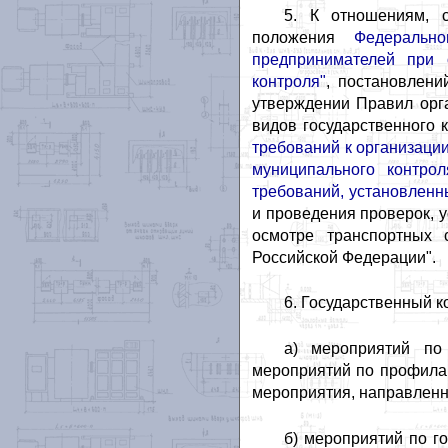
5. К отношениям, с
положения
Федеральн
предпринимателей при 
контроля"
, постановлени
утверждении Правил орг
видов государственного 
требований к организаци
муниципального контро
требований, установлен
и проведения проверок, 
осмотре транспортных 
Российской Федерации".
6. Государственный к
а) мероприятий по
мероприятий по профила
мероприятия, направленн
б) мероприятий по г