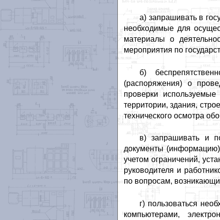
а) запрашивать в гос
необходимые для осущес
материалы о деятельнос
мероприятия по государс
б) беспрепятстве
(распоряжения) о пров
проверки используемые 
территории, здания, стр
технического осмотра об
в) запрашивать и п
документы (информацию)
учетом ограничений, уст
руководителя и работник
по вопросам, возникающи
г) пользоваться нео
компьютерами, электр