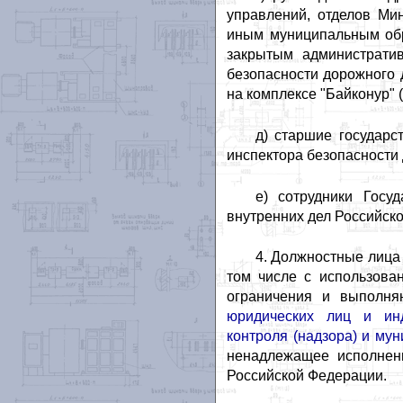
управлений, отделов Ми
иным муниципальным обр
закрытым административ
безопасности дорожного
на комплексе "Байконур" (
д) старшие государс
инспектора безопасности
е) сотрудники Госу
внутренних дел Российск
4. Должностные лица
том числе с использова
ограничения и выполня
юридических лиц и инд
контроля (надзора) и мун
ненадлежащее исполнени
Российской Федерации.