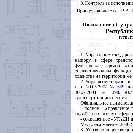
3. Контроль за исполнени
Врио руководителя
В.А. 
Положение об упра
Республик
(утв. 
1. Управление государс
надзору в сфере транспо
федерального органа исп
осуществляющим функции 
хозяйства на территории Че
2. Управление образован
и от 20.05.2004 №
649
, п
30.07.2004 №
398
. Явл
транспортной инспекции.
Официальное наименова
- полное - Управление 
службы по надзору в сфере 
- сокращенное - УГАДН п
Местонахождение: 364021,
3. Управление руководс