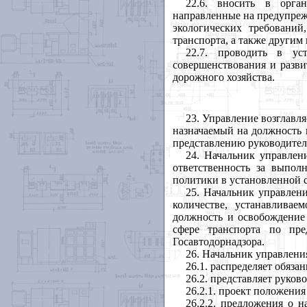
22.6. вносить в орга
направленные на предупреж
экологических требований
транспорта, а также другим
22.7. проводить в ус
совершенствования и разви
дорожного хозяйства.
23. Управление возглавл
назначаемый на должность
представлению руководител
24. Начальник управлен
ответственность за выпо
политики в установленной с
25. Начальник управлени
количестве, устанавлива
должность и освобождение
сфере транспорта по пре
Госавтодорнадзора.
26. Начальник управлени
26.1. распределяет обяза
26.2. представляет руко
26.2.1. проект положения
26.2.2. предложения о 