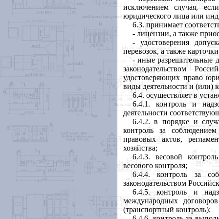
исключением случая, есл
юридического лица или инд
6.3. принимает соответс
- лицензии, а также прио
- удостоверения допус
перевозок, а также карточк
- иные разрешительные 
законодательством Росс
удостоверяющих право юри
виды деятельности и (или) 
6.4. осуществляет в уста
6.4.1. контроль и над
деятельности соответствую
6.4.2. в порядке и слу
контроль за соблюдение
правовых актов, регламе
хозяйства;
6.4.3. весовой контро
весового контроля;
6.4.4. контроль за со
законодательством Российс
6.4.5. контроль и над
международных договоров
(транспортный контроль);
6.4.6. контроль за выпо