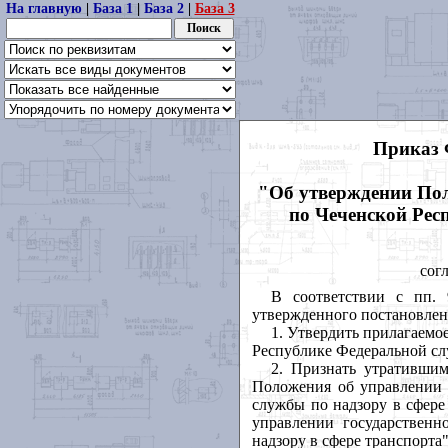
На главную
|
База 1
|
База 2
|
База 3
Приказ 
"Об утверждении Пол
по Чеченской Рес
сог
В соответствии с пп. 
утвержденного постановлен
1. Утвердить прилагаемо
Республике Федеральной слу
2. Признать утративши
Положения об управлении 
службы по надзору в сфере
управлении государствен
надзору в сфере транспорта"