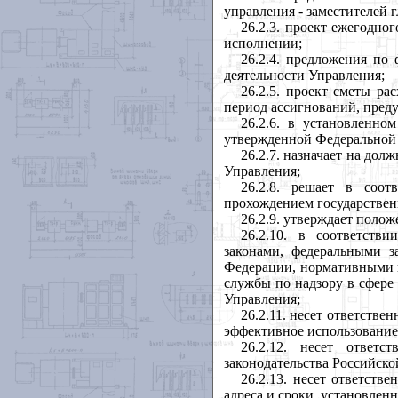
управления - заместителей 
26.2.3. проект ежегодно
исполнении;
26.2.4. предложения по
деятельности Управления;
26.2.5. проект сметы р
период ассигнований, пред
26.2.6. в установленно
утвержденной Федеральной с
26.2.7. назначает на до
Управления;
26.2.8. решает в соот
прохождением государствен
26.2.9. утверждает поло
26.2.10. в соответств
законами, федеральными з
Федерации, нормативными 
службы по надзору в сфере
Управления;
26.2.11. несет ответстве
эффективное использование
26.2.12. несет ответс
законодательства Российск
26.2.13. несет ответств
адреса и сроки, установлен