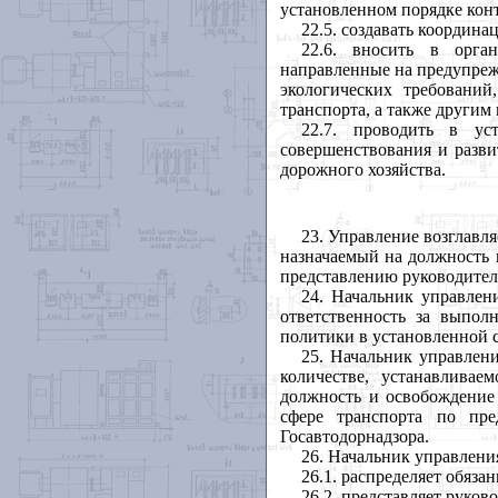
установленном порядке конт
22.5. создавать координ
22.6. вносить в орга
направленные на предупреж
экологических требований
транспорта, а также другим
22.7. проводить в ус
совершенствования и разви
дорожного хозяйства.
23. Управление возглавл
назначаемый на должность
представлению руководител
24. Начальник управлен
ответственность за выпо
политики в установленной с
25. Начальник управлени
количестве, устанавлива
должность и освобождение
сфере транспорта по пре
Госавтодорнадзора.
26. Начальник управлени
26.1. распределяет обяза
26.2. представляет руко