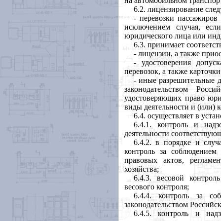
на автомобильном транспорт
6.2. лицензирование сле
- перевозки пассажиров
исключением случая, есл
юридического лица или инд
6.3. принимает соответс
- лицензии, а также прио
- удостоверения допус
перевозок, а также карточк
- иные разрешительные 
законодательством Росс
удостоверяющих право юри
виды деятельности и (или) 
6.4. осуществляет в уста
6.4.1. контроль и над
деятельности соответствую
6.4.2. в порядке и слу
контроль за соблюдение
правовых актов, регламе
хозяйства;
6.4.3. весовой контро
весового контроля;
6.4.4. контроль за со
законодательством Российс
6.4.5. контроль и над