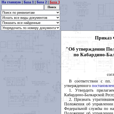
На главную
|
База 1
|
База 2
|
База 3
Приказ 
"Об утверждении Пол
по Кабардино-Бал
сог
В соответствии с пп. 
утвержденного
постановлен
1. Утвердить прилагае
Кабардино-Балкарской Респ
2. Признать утративши
Положения об управлении 
Федеральной службы по над
Положение об управлении 