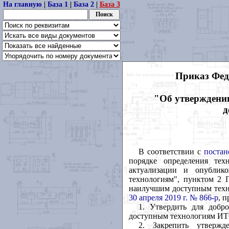
На главную
|
База 1
|
База 2
|
База 3
Приказ Фед
"Об утверждени
д
В соответствии с
постан
порядке определения тех
актуализации и опублик
технологиям", пунктом 2 
наилучшим доступным техн
30 апреля 2019 г. № 866-р
, 
1. Утвердить для добр
доступным технологиям ИТС 
2. Закрепить утверж