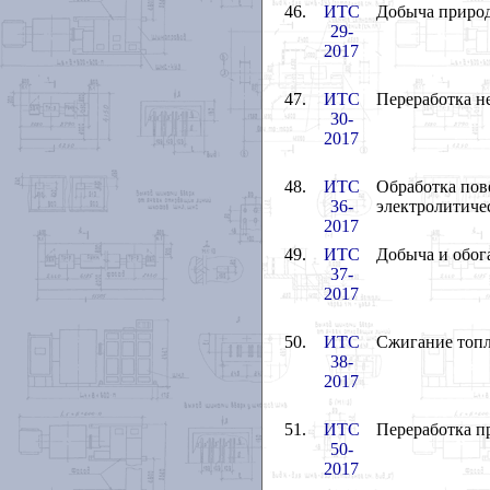
46.
ИТС
Добыча природ
29-
2017
47.
ИТС
Переработка н
30-
2017
48.
ИТС
Обработка пов
36-
электролитиче
2017
49.
ИТС
Добыча и обог
37-
2017
50.
ИТС
Сжигание топл
38-
2017
51.
ИТС
Переработка п
50-
2017