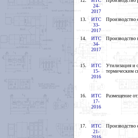
12.
ИТС
Производство 
24-
2017
13.
ИТС
Производство 
33-
2017
14.
ИТС
Производство 
34-
2017
15.
ИТС
Утилизация и 
15-
термическим с
2016
16.
ИТС
Размещение от
17-
2016
17.
ИТС
Производство 
21-
2016