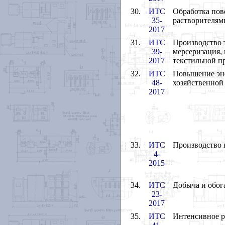
30.
ИТС
Обработка пов
35-
растворителям
2017
31.
ИТС
Производство 
39-
мерсеризация,
2017
текстильной п
32.
ИТС
Повышение эне
48-
хозяйственной 
2017
33.
ИТС
Производство 
4-
2015
34.
ИТС
Добыча и обог
23-
2017
35.
ИТС
Интенсивное р