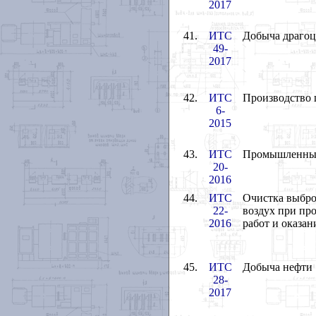
2017
41.
ИТС
Добыча драгоц
49-
2017
42.
ИТС
Производство 
6-
2015
43.
ИТС
Промышленные
20-
2016
44.
ИТС
Очистка выбро
22-
воздух при про
2016
работ и оказа
45.
ИТС
Добыча нефти
28-
2017