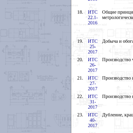
18.
ИТС
Общие принцип
22.1-
метрологическ
2016
19.
ИТС
Добыча и обог
25-
2017
20.
ИТС
Производство 
26-
2017
21.
ИТС
Производство 
27-
2017
22.
ИТС
Производство 
31-
2017
23.
ИТС
Дубление, кра
40-
2017