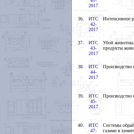
41-
2017
36.
ИТС
Интенсивное р
42-
2017
37.
ИТС
Убой животных
43-
продукты жив
2017
38.
ИТС
Производство 
44-
2017
39.
ИТС
Производство 
45-
2017
40.
ИТС
Системы обраб
47-
газами в хими